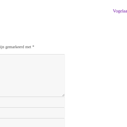
Vogela
 zijn gemarkeerd met
*