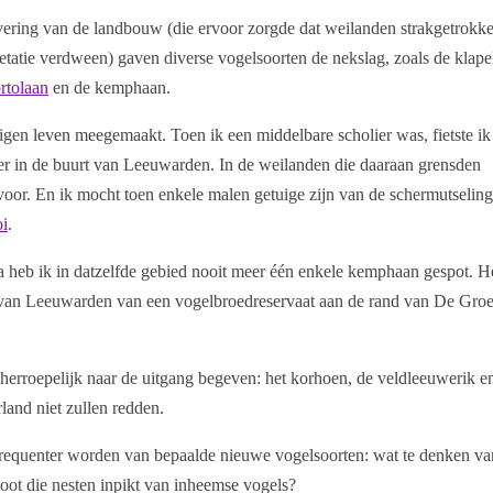
vering van de landbouw (die ervoor zorgde dat weilanden strakgetrokk
getatie verdween) gaven diverse vogelsoorten de nekslag, zoals de klape
rtolaan
en de kemphaan.
eigen leven meegemaakt. Toen ik een middelbare scholier was, fietste ik
er in de buurt van Leeuwarden. In de weilanden die daaraan grensden
oor. En ik mocht toen enkele malen getuige zijn van de schermutselin
oi
.
na heb ik in datzelfde gebied nooit meer één enkele kemphaan gespot. H
d van Leeuwarden van een vogelbroedreservaat aan de rand van De Gro
nherroepelijk naar de uitgang begeven: het korhoen, de veldleeuwerik e
rland niet zullen redden.
t frequenter worden van bepaalde nieuwe vogelsoorten: wat te denken va
oot die nesten inpikt van inheemse vogels?