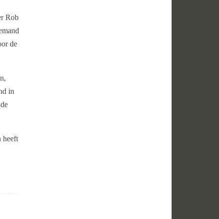
er Rob
niemand
oor de
n,
nd in
nde
 heeft