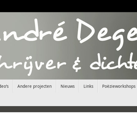
deo’s
Andere projecten
Nieuws
Links
Poëzieworkshops