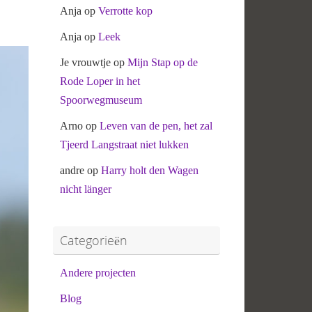
Anja
op
Verrotte kop
Anja
op
Leek
Je vrouwtje
op
Mijn Stap op de
Rode Loper in het
Spoorwegmuseum
Arno
op
Leven van de pen, het zal
Tjeerd Langstraat niet lukken
andre
op
Harry holt den Wagen
nicht länger
Categorieën
Andere projecten
Blog