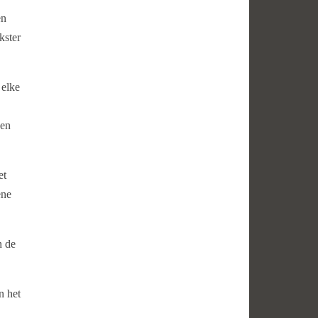
en
kster
 elke
gen
et
ene
n de
n het