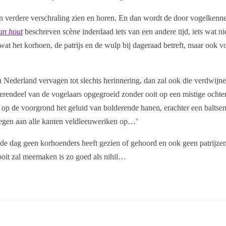
en verdere verschraling zien en horen. En dan wordt de door vogelkenn
an hout
beschreven scène inderdaad iets van een andere tijd, iets wat 
wat het korhoen, de patrijs en de wulp bij dageraad betreft, maar ook v
 Nederland vervagen tot slechts herinnering, dan zal ook die verdwijne
merendeel van de vogelaars opgegroeid zonder ooit op een mistige ochte
 op de voorgrond het geluid van bolderende hanen, erachter een baltse
stegen aan alle kanten veldleeuweriken op…’
n de dag geen korhoenders heeft gezien of gehoord en ook geen patrijzen
ooit zal meemaken is zo goed als nihil…