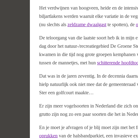
Het verdwijnen van hoogveen, heide en de intensi
biljartlakens werden waaruit elke variatie in de ve
(nu slechts als
zeldzame dwaalgast
te spotten), de
o
De teloorgang van die laatste soort heb ik in mijn 
dag door het natuur-/recreatiegebied De Groene St
kwamen in die tijd nog grote groepen kemphanen v
tussen de mannetjes, met hun
schitterende hoofdto
Dat was in de jaren zeventig. In de decennia daar
hielp natuurlijk ook niet mee dat de gemeenteraa
Ster een golfcourt maakte…
Er zijn meer vogelsoorten in Nederland die zich o
grutto zijn nog zo een paar soorten die het in Nede
En je moet je afvragen of je blij moet zijn met he
oprukken
van de halsbandparkiet, een invasieve ex