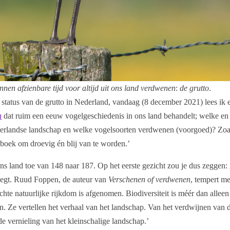
nnen afzienbare tijd voor altijd uit ons land verdwenen
:
de grutto
.
 status van de grutto in Nederland, vandaag (8 december 2021) lees ik 
n
dat ruim een eeuw vogelgeschiedenis in ons land behandelt; welke en
derlandse landschap en welke vogelsoorten verdwenen (voorgoed)? Zoa
 boek om droevig én blij van te worden.’
ns land toe van 148 naar 187. Op het eerste gezicht zou je dus zeggen:
riegt. Ruud Foppen, de auteur van
Verschenen of verdwenen
, tempert m
hte natuurlijke rijkdom is afgenomen. Biodiversiteit is méér dan alleen
ijn. Ze vertellen het verhaal van het landschap. Van het verdwijnen van 
e vernieling van het kleinschalige landschap.’