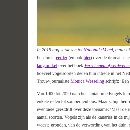
In 2015 nog verkozen tot
Nationale Vogel
, maar bi
Ik schreef
eerder
(en ook
hier
) over de dramatische
lang artikel
over het boek
Verschenen of verdwene
hoeveel vogelsoorten deden hun intrede in het Ne
Trouw-journaliste
Monica Wesseling
schrijft: ‘Een
Van 1900 tot 2020 nam het aantal broedvogels in o
enkele reden tot somberheid dus. Maar schijn bed
eventuele geestdrift over deze toename: ‘Maar de ec
aantal soorten. Vogels zijn als de kanaries in de m
woeste gronden, van de verwording van het duin, d