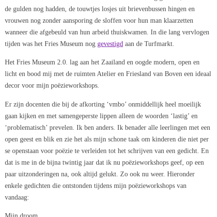
de gulden nog hadden, de touwtjes losjes uit brievenbussen hingen en
vrouwen nog zonder aansporing de sloffen voor hun man klaarzetten
wanneer die afgebeuld van hun arbeid thuiskwamen. In die lang vervlogen
tijden was het Fries Museum nog
gevestigd
aan de Turfmarkt.
Het Fries Museum 2.0. lag aan het Zaailand en oogde modern, open en
licht en bood mij met de ruimten Atelier en Friesland van Boven een ideaal
decor voor mijn poëzieworkshops.
Er zijn docenten die bij de afkorting ‘vmbo’ onmiddellijk heel moeilijk
gaan kijken en met samengeperste lippen alleen de woorden ‘lastig’ en
‘problematisch’ prevelen. Ik ben anders. Ik benader alle leerlingen met een
open geest en blik en zie het als mijn schone taak om kinderen die niet per
se openstaan voor poëzie te verleiden tot het schrijven van een gedicht. En
dat is me in de bijna twintig jaar dat ik nu poëzieworkshops geef, op een
paar uitzonderingen na, ook altijd gelukt. Zo ook nu weer. Hieronder
enkele gedichten die ontstonden tijdens mijn poëzieworkshops van
vandaag:
Mijn droom