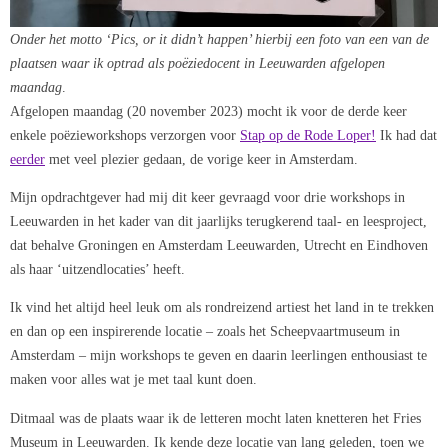
Onder het motto ‘Pics, or it didn’t happen’ hierbij een foto van een van de
plaatsen waar ik optrad als poëziedocent in Leeuwarden afgelopen
maandag
.
Afgelopen maandag (20 november 2023) mocht ik voor de derde keer
enkele poëzieworkshops verzorgen voor
Stap op de Rode Loper!
Ik had dat
eerder
met veel plezier gedaan, de vorige keer in Amsterdam.
Mijn opdrachtgever had mij dit keer gevraagd voor drie workshops in
Leeuwarden in het kader van dit jaarlijks terugkerend taal- en leesproject,
dat behalve Groningen en Amsterdam Leeuwarden, Utrecht en Eindhoven
als haar ‘uitzendlocaties’ heeft.
Ik vind het altijd heel leuk om als rondreizend artiest het land in te trekken
en dan op een inspirerende locatie – zoals het Scheepvaartmuseum in
Amsterdam – mijn workshops te geven en daarin leerlingen enthousiast te
maken voor alles wat je met taal kunt doen.
Ditmaal was de plaats waar ik de letteren mocht laten knetteren het Fries
Museum in Leeuwarden. Ik kende deze locatie van lang geleden, toen we