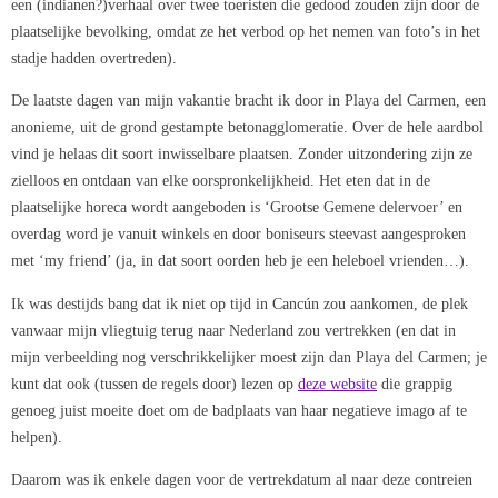
een (indianen?)verhaal over twee toeristen die gedood zouden zijn door de
plaatselijke bevolking, omdat ze het verbod op het nemen van foto’s in het
stadje hadden overtreden).
De laatste dagen van mijn vakantie bracht ik door in Playa del Carmen, een
anonieme, uit de grond gestampte betonagglomeratie. Over de hele aardbol
vind je helaas dit soort inwisselbare plaatsen. Zonder uitzondering zijn ze
zielloos en ontdaan van elke oorspronkelijkheid. Het eten dat in de
plaatselijke horeca wordt aangeboden is ‘Grootse Gemene delervoer’ en
overdag word je vanuit winkels en door boniseurs steevast aangesproken
met ‘my friend’ (ja, in dat soort oorden heb je een heleboel vrienden…).
Ik was destijds bang dat ik niet op tijd in Cancún zou aankomen, de plek
vanwaar mijn vliegtuig terug naar Nederland zou vertrekken (en dat in
mijn verbeelding nog verschrikkelijker moest zijn dan Playa del Carmen; je
kunt dat ook (tussen de regels door) lezen op
deze website
die grappig
genoeg juist moeite doet om de badplaats van haar negatieve imago af te
helpen).
Daarom was ik enkele dagen voor de vertrekdatum al naar deze contreien