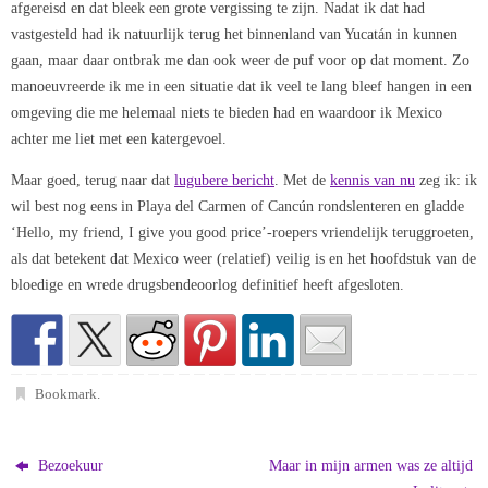
afgereisd en dat bleek een grote vergissing te zijn. Nadat ik dat had
vastgesteld had ik natuurlijk terug het binnenland van Yucatán in kunnen
gaan, maar daar ontbrak me dan ook weer de puf voor op dat moment. Zo
manoeuvreerde ik me in een situatie dat ik veel te lang bleef hangen in een
omgeving die me helemaal niets te bieden had en waardoor ik Mexico
achter me liet met een katergevoel.
Maar goed, terug naar dat
lugubere bericht
. Met de
kennis van nu
zeg ik: ik
wil best nog eens in Playa del Carmen of Cancún rondslenteren en gladde
‘Hello, my friend, I give you good price’-roepers vriendelijk teruggroeten,
als dat betekent dat Mexico weer (relatief) veilig is en het hoofdstuk van de
bloedige en wrede drugsbendeoorlog definitief heeft afgesloten.
Bookmark
.
Bezoekuur
Maar in mijn armen was ze altijd