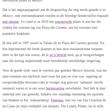
toeristische plaats in Mexico.
Dat is het angstaanjagende aan de drugsoorlog die nog steeds gaande is in
Mexico: ook toeristenplaatsen worden in dit bloedige bendeconflict bepaald
niet ontzien
. Zo vond er in 2019 een
vuurgevecht
plaats in een bar die
vlakbij het centrum lag van Playa del Carmen, een bij toeristen zeer
populaire badplaats.
Ik ben zelf in 1997 zowel in Tulum als in Playa del Carmen geweest. En
hoe deprimerend die beide plaatsen in hun door massatoerisme verpeste
sfeer in die tijd ook waren, als je
zo’n bericht
leest, ga je terugverlangen
naar die weinig inspirerende maar betrekkelijk onschuldige omgeving.
Voor de goede orde: toen ik veertien jaar geleden Mexico bezocht, was het
land evenmin een idyllisch oord waar het pais en vree was: regering en
oorspronkelijke bewoners (die je vroeger nog gewoon ‘indianen’ mocht
noemen) waren er in een soort
burgeroorlog
verwikkeld. Veel heb ik daar
indertijd niet van gemerkt, behalve een vijandige stemming ten opzichte
van blanken in het ‘indianendorp’
Tenejapa
, niet ver van San Cristobal de
las Casas (in mijn reisbijbel van destijds, The Lonely Planet, las ik zelfs