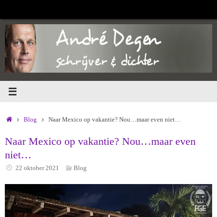
Ga
naar
de
inhoud
Home
Blog
Naar Mexico op vakantie? Nou…maar even niet…
Naar Mexico op vakantie? Nou…maar even
niet…
22 oktober 2021
Blog