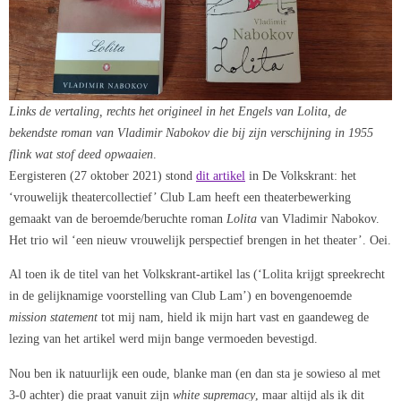
Links de vertaling, rechts het origineel in het Engels van Lolita, de
bekendste roman van Vladimir Nabokov die bij zijn verschijning in 1955
flink wat stof deed opwaaien
.
Eergisteren (27 oktober 2021) stond
dit artikel
in De Volkskrant: het
‘vrouwelijk theatercollectief’ Club Lam heeft een theaterbewerking
gemaakt van de beroemde/beruchte roman
Lolita
van Vladimir Nabokov.
Het trio wil ‘een nieuw vrouwelijk perspectief brengen in het theater’. Oei.
Al toen ik de titel van het Volkskrant-artikel las (‘Lolita krijgt spreekrecht
in de gelijknamige voorstelling van Club Lam’) en bovengenoemde
mission statement
tot mij nam, hield ik mijn hart vast en gaandeweg de
lezing van het artikel werd mijn bange vermoeden bevestigd.
Nou ben ik natuurlijk een oude, blanke man (en dan sta je sowieso al met
3-0 achter) die praat vanuit zijn
white supremacy
, maar altijd als ik dit