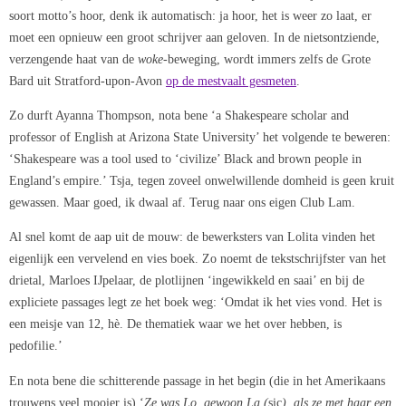
soort motto’s hoor, denk ik automatisch: ja hoor, het is weer zo laat, er
moet een opnieuw een groot schrijver aan geloven. In de nietsontziende,
verzengende haat van de
woke
-beweging, wordt immers zelfs de Grote
Bard uit Stratford-upon-Avon
op de mestvaalt gesmeten
.
Zo durft Ayanna Thompson, nota bene ‘a Shakespeare scholar and
professor of English at Arizona State University’ het volgende te beweren:
‘Shakespeare was a tool used to ‘civilize’ Black and brown people in
England’s empire.’ Tsja, tegen zoveel onwelwillende domheid is geen kruit
gewassen. Maar goed, ik dwaal af. Terug naar ons eigen Club Lam.
Al snel komt de aap uit de mouw: de bewerksters van Lolita vinden het
eigenlijk een vervelend en vies boek. Zo noemt de tekstschrijfster van het
drietal, Marloes IJpelaar, de plotlijnen ‘ingewikkeld en saai’ en bij de
expliciete passages legt ze het boek weg: ‘Omdat ik het vies vond. Het is
een meisje van 12, hè. De thematiek waar we het over hebben, is
pedofilie.’
En nota bene die schitterende passage in het begin (die in het Amerikaans
trouwens veel mooier is) ‘
Ze was Lo, gewoon La (
sic
), als ze met haar een