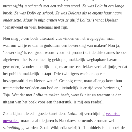
meter vijftig ’s ochtends met een sok aan stond. Ze was Lola in een lange
broek. Ze was Dolly op school. Ze was Dolores als ze ergens haar naam
onder zette. Maar in mijn armen was ze altijd Lolita.
‘) vindt IJpelaar
‘benauwend en vies, helemaal niet fijn.’
Nou mag je een boek uiteraard vies vinden en het wegleggen, maar
waarom wil je er dan in godsnaam een bewerking van maken? Nou ja,
‘bewerking’ is een groot woord voor het product dat de drie dames hebben
afgeleverd: het is een luchtig geklopte, makkelijk weghapbare bavarois
geworden, ‘zonder moeilijk plot, maar met een lekker verhaallijntje, zodat
het publiek makkelijk instapt. Drie twintigers wachten op een
bezorgmaaltijd en kletsen wat af. Grappig eerst, maar allengs komt hun
traumatische verleden aan bod en uiteindelijk is er tijd voor bezinning.’
Tsja. Wat dat met
Lolita
te maken heeft, weet ik niet en waarom je dan
uitgaat van het boek voor een theaterstuk, is mij een raadsel.
Zoals bijna alle echt goede kunst deed
Lolita
bij verschijning
veel stof
opwaaien
, maar na al die jaren is Nabokovs beroemdste roman wel
salonfähig
geworden. Zoals Wikipedia schrijft: ‘Inmiddels is het boek de