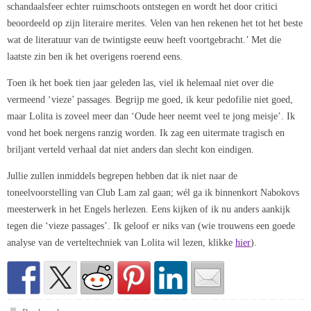
schandaalsfeer echter ruimschoots ontstegen en wordt het door critici
beoordeeld op zijn literaire merites. Velen van hen rekenen het tot het beste
wat de literatuur van de twintigste eeuw heeft voortgebracht.’ Met die
laatste zin ben ik het overigens roerend eens.
Toen ik het boek tien jaar geleden las, viel ik helemaal niet over die
vermeend ‘vieze’ passages. Begrijp me goed, ik keur pedofilie niet goed,
maar Lolita is zoveel meer dan ‘Oude heer neemt veel te jong meisje’. Ik
vond het boek nergens ranzig worden. Ik zag een uitermate tragisch en
briljant verteld verhaal dat niet anders dan slecht kon eindigen.
Jullie zullen inmiddels begrepen hebben dat ik niet naar de
toneelvoorstelling van Club Lam zal gaan; wél ga ik binnenkort Nabokovs
meesterwerk in het Engels herlezen. Eens kijken of ik nu anders aankijk
tegen die ‘vieze passages’. Ik geloof er niks van (wie trouwens een goede
analyse van de verteltechniek van Lolita wil lezen, klikke
hier
).