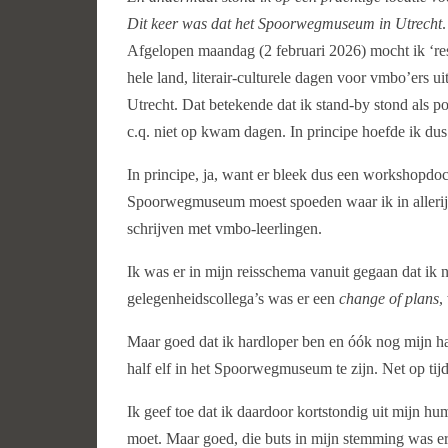
Dit keer was dat het Spoorwegmuseum in Utrecht
.
Afgelopen maandag (2 februari 2026) mocht ik ‘re
hele land, literair-culturele dagen voor vmbo’ers
Utrecht. Dat betekende dat ik stand-by stond als p
c.q. niet op kwam dagen. In principe hoefde ik du
In principe, ja, want er bleek dus een workshopdoce
Spoorwegmuseum moest spoeden waar ik in allerijl
schrijven met vmbo-leerlingen.
Ik was er in mijn reisschema vanuit gegaan dat ik
gelegenheidscollega’s was er een
change of plans
,
Maar goed dat ik hardloper ben en óók nog mijn h
half elf in het Spoorwegmuseum te zijn. Net op ti
Ik geef toe dat ik daardoor kortstondig uit mijn hu
moet. Maar goed, die buts in mijn stemming was er