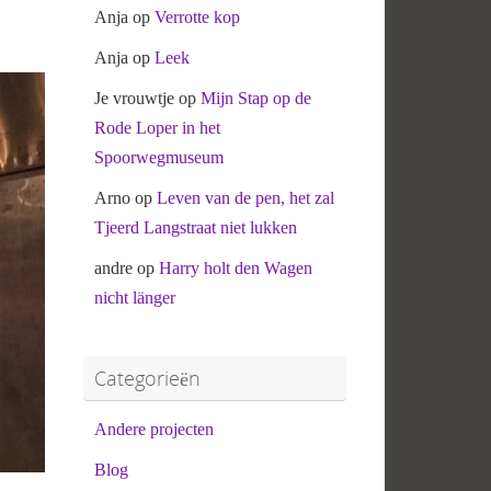
Anja
op
Verrotte kop
Anja
op
Leek
Je vrouwtje
op
Mijn Stap op de
Rode Loper in het
Spoorwegmuseum
Arno
op
Leven van de pen, het zal
Tjeerd Langstraat niet lukken
andre
op
Harry holt den Wagen
nicht länger
Categorieën
Andere projecten
Blog