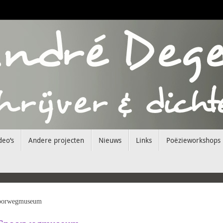
deo’s
Andere projecten
Nieuws
Links
Poëzieworkshops
Spoorwegmuseum