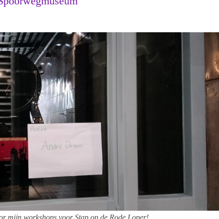
t Spoorwegmuseum
oor mijn workshops voor Stap op de Rode Loper!