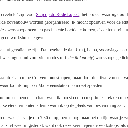
serveheld’ zijn voor
Stap op de Rode Loper!
, het project waarbij, door 
 uit de bovenbouw worden georganiseerd. Ik mocht opdraven voor de edit
oëzieworkshopdocent en pas in actie hoefde te komen, als er iemand uitv
s geen workshops te geven.
nt uitgevallen te zijn. Dat betekende dat ik mij, ha ha,
spoor
slags naar
 was ingepland voor vier rondes (d.i.
the full monty
) workshops gedich
 naar de Catharijne Convent moest lopen, maar door de uitval van een v
 waardoor ik mij naar Maliebaanstation 16 moest spoeden.
ardloopschoenen aan had, want ik moest een paar sprintjes trekken om 
jd, zwetend en buiten adem kwam ik op de plaats van bestemming aan.
meur was: ja, sta je om 5.30 u. op, ben je nog maar net op tijd waar je 
 al snel weer uitgedeukt, want ook deze keer liepen de workshops, al