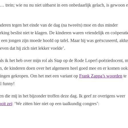
 trein; wie nu nu niet uitbarst in een onbedaarlijk gelach, is gewoon 
e kinderen tegen het einde van de dag (na tweeën) moe en dus minder
ng beslist niet te klagen. De kinderen waren vriendelijk en coöperatie
l een jongen zijn moede hoofd op tafel. Maar hij was geëxcuseerd, aldus
en dat hij zich niet lekker voelde’.
 als ik het heb over mijn rol als Stap op de Rode Loper!-poëziedocent, 
in in, de kinderen doen over het algemeen heel goed mee en er komen oo
erlingen gekropen. Om het met een variant op
Frank Zappa’s woorden
te
ll funny!
n die mij in het bijzonder troffen deze dag. Ik geef ze overigens weer
ooit zei
: ‘We zitten hier niet op een taalkundig congres’: