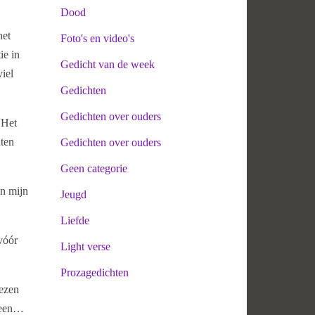
Dood
het
Foto's en video's
ie in
Gedicht van de week
iel
Gedichten
Gedichten over ouders
 Het
ten
Gedichten over ouders
Geen categorie
an mijn
Jeugd
Liefde
vóór
Light verse
Prozagedichten
wezen
s een…