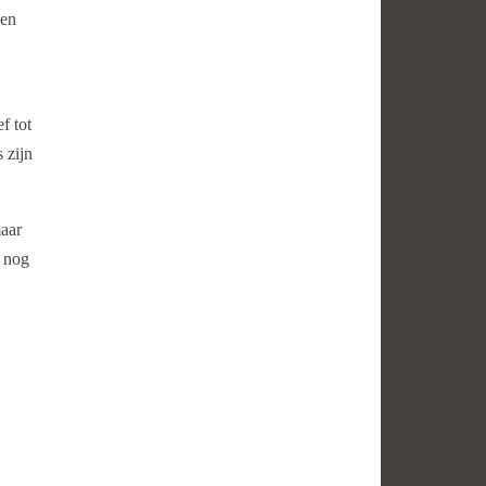
een
f tot
 zijn
maar
k nog