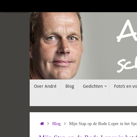
Ga
naar
de
inhoud
Ga
Over André
Blog
Gedichten
Foto’s en vi
naar
de
inhoud
Home
Blog
Mijn Stap op de Rode Loper in het 