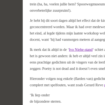
trein (ha, ha, voelen jullie hem? Spoorwegmuseum…
onverbeterlijke zuurpruim!).
Je hebt bij dit soort dagen altijd het effect dat d
geconcentreerd worden. Maar ik had over medewerki
het eind, al legde tijdens mijn laatste workshop we
docent, want ‘hij had vanmorgen meteen al aangegev
Ik merk dat ik altijd in de ‘
Ivo Niehe-stand
‘ schiet
het is gewoon niet anders: ik heb er altijd veel z
eens prachtige gedichten uit de vingers van de le
zeggen: Poetry is not dead and it doesn’t even sme
Hieronder volgen nog enkele (flarden van) gedichte
compleet met spelfouten, want zoals Gerard Reve
‘Ik liep onder
de bijzondere sterren.