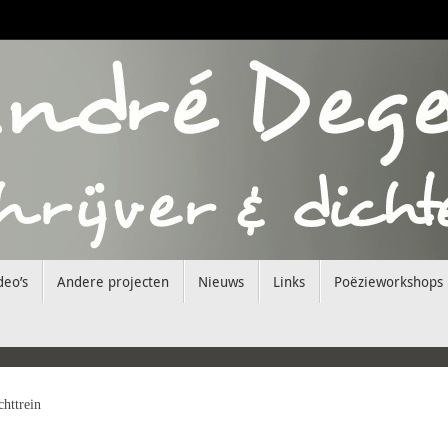
deo’s
Andere projecten
Nieuws
Links
Poëzieworkshops
httrein