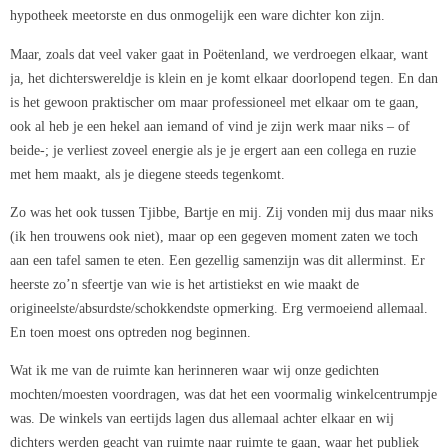
hypotheek meetorste en dus onmogelijk een ware dichter kon zijn.
Maar, zoals dat veel vaker gaat in Poëtenland, we verdroegen elkaar, want
ja, het dichterswereldje is klein en je komt elkaar doorlopend tegen. En dan
is het gewoon praktischer om maar professioneel met elkaar om te gaan,
ook al heb je een hekel aan iemand of vind je zijn werk maar niks – of
beide-; je verliest zoveel energie als je je ergert aan een collega en ruzie
met hem maakt, als je diegene steeds tegenkomt.
Zo was het ook tussen Tjibbe, Bartje en mij. Zij vonden mij dus maar niks
(ik hen trouwens ook niet), maar op een gegeven moment zaten we toch
aan een tafel samen te eten. Een gezellig samenzijn was dit allerminst. Er
heerste zo’n sfeertje van wie is het artistiekst en wie maakt de
origineelste/absurdste/schokkendste opmerking. Erg vermoeiend allemaal.
En toen moest ons optreden nog beginnen.
Wat ik me van de ruimte kan herinneren waar wij onze gedichten
mochten/moesten voordragen, was dat het een voormalig winkelcentrumpje
was. De winkels van eertijds lagen dus allemaal achter elkaar en wij
dichters werden geacht van ruimte naar ruimte te gaan, waar het publiek