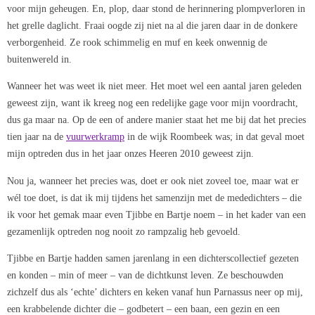
voor mijn geheugen. En, plop, daar stond de herinnering plompverloren in
het grelle daglicht. Fraai oogde zij niet na al die jaren daar in de donkere
verborgenheid. Ze rook schimmelig en muf en keek onwennig de
buitenwereld in.
Wanneer het was weet ik niet meer. Het moet wel een aantal jaren geleden
geweest zijn, want ik kreeg nog een redelijke gage voor mijn voordracht,
dus ga maar na. Op de een of andere manier staat het me bij dat het precies
tien jaar na de
vuurwerkramp
in de wijk Roombeek was; in dat geval moet
mijn optreden dus in het jaar onzes Heeren 2010 geweest zijn.
Nou ja, wanneer het precies was, doet er ook niet zoveel toe, maar wat er
wél toe doet, is dat ik mij tijdens het samenzijn met de mededichters – die
ik voor het gemak maar even Tjibbe en Bartje noem – in het kader van een
gezamenlijk optreden nog nooit zo rampzalig heb gevoeld.
Tjibbe en Bartje hadden samen jarenlang in een dichterscollectief gezeten
en konden – min of meer – van de dichtkunst leven. Ze beschouwden
zichzelf dus als ‘echte’ dichters en keken vanaf hun Parnassus neer op mij,
een krabbelende dichter die – godbetert – een baan, een gezin en een