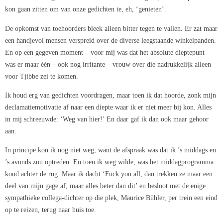
kon gaan zitten om van onze gedichten te, eh, ‘genieten’.
De opkomst van toehoorders bleek alleen bitter tegen te vallen. Er zat maar
een handjevol mensen verspreid over de diverse leegstaande winkelpanden.
En op een gegeven moment – voor mij was dat het absolute dieptepunt –
was er maar één – ook nog irritante – vrouw over die nadrukkelijk alleen
voor Tjibbe zei te komen.
Ik houd erg van gedichten voordragen, maar toen ik dat hoorde, zonk mijn
declamatiemotivatie af naar een diepte waar ik er niet meer bij kon. Alles
in mij schreeuwde: ‘Weg van hier!’ En daar gaf ik dan ook maar gehoor
aan.
In principe kon ik nog niet weg, want de afspraak was dat ik ’s middags en
’s avonds zou optreden. En toen ik weg wilde, was het middagprogramma
koud achter de rug. Maar ik dacht ‘Fuck you all, dan trekken ze maar een
deel van mijn gage af, maar alles beter dan dit’ en besloot met de enige
sympathieke collega-dichter op die plek, Maurice Bühler, per trein een eind
op te reizen, terug naar huis toe.