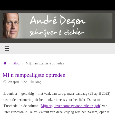
Ga
naar
de
inhoud
Home
Blog
Mijn rampzaligste optreden
Mijn rampzaligste optreden
29 april 2022
Blog
Ik denk er – gelukkig – niet vaak aan terug, maar vandaag (29 april 2022)
kwam de herinnering uit het donker ineens voor het licht. De naam
‘Enschede’ in de column ‘
Mijn tip, lever soms gewoon niks in, joh
‘ van
Peter Buwalda in De Volkskrant van deze vrijdag was het ‘Sesam, open u’