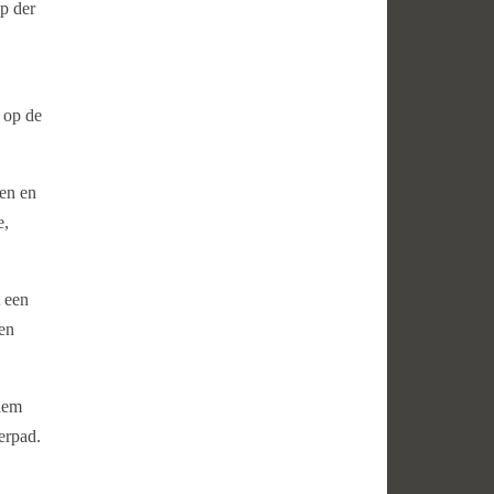
p der
 op de
ren en
e,
 een
en
 hem
terpad.