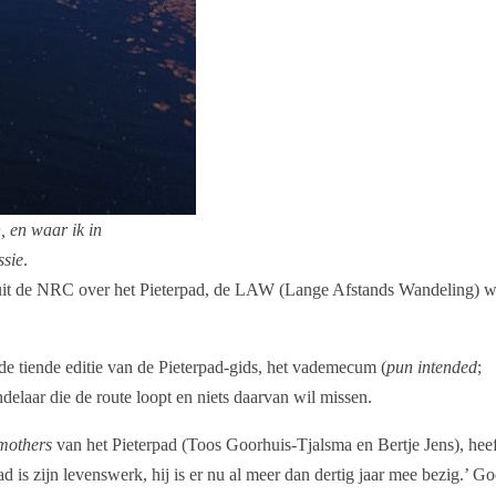
, en waar ik in
ssie
.
it de NRC over het Pieterpad, de LAW (Lange Afstands Wandeling) w
 de tiende editie van de Pieterpad-gids, het vademecum (
pun intended
;
elaar die de route loopt en niets daarvan wil missen.
mothers
van het Pieterpad (Toos Goorhuis-Tjalsma en Bertje Jens), heef
 is zijn levenswerk, hij is er nu al meer dan dertig jaar mee bezig.’ G