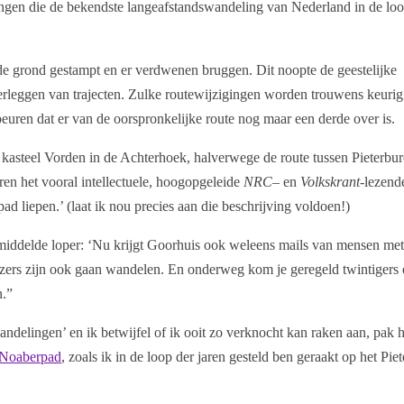
ingen die de bekendste langeafstandswandeling van Nederland in de loo
 grond gestampt en er verdwenen bruggen. Dit noopte de geestelijke
verleggen van trajecten. Zulke routewijzigingen worden trouwens keurig
euren dat er van de oorspronkelijke route nog maar een derde over is.
 kasteel Vorden in de Achterhoek, halverwege de route tussen Pieterbu
aren het vooral intellectuele, hoogopgeleide
NRC
– en
Volkskrant
-lezend
pad liepen.’ (laat ik nou precies aan die beschrijving voldoen!)
iddelde loper: ‘Nu krijgt Goorhuis ook weleens mails van mensen met
ezers zijn ook gaan wandelen. En onderweg kom je geregeld twintigers 
n.”
andelingen’ en ik betwijfel of ik ooit zo verknocht kan raken aan, pak
Noaberpad
, zoals ik in de loop der jaren gesteld ben geraakt op het Pie