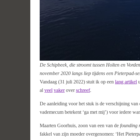
De Schipbeek, die stroomt tussen Holten en Vorden
november 2020 langs liep tijdens een Pieterpad-se
Vandaag (31 juli 2022) stuit ik op een
lang artikel
u
al
veel
vaker
over
schreef
.
De aanleiding voor het stuk is de verschijning van
vademecum betekent ‘ga met mij’) voor iedere wand
Maarten Goorhuis, zoon van een van de
founding 
fakkel van zijn moeder overgenomen: ‘Het Pieterpad