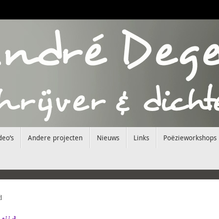
deo’s
Andere projecten
Nieuws
Links
Poëzieworkshops
d