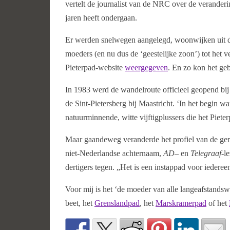
vertelt de journalist van de NRC over de verander
jaren heeft ondergaan.
Er werden snelwegen aangelegd, woonwijken uit de
moeders (en nu dus de ‘geestelijke zoon’) tot het 
Pieterpad-website
weergegeven
. En zo kon het geb
In 1983 werd de wandelroute officieel geopend bij
de Sint-Pietersberg bij Maastricht. ‘In het begin w
natuurminnende, witte vijftigplussers die het Pieter
Maar gaandeweg veranderde het profiel van de gem
niet-Nederlandse achternaam,
AD
– en
Telegraaf
-l
dertigers tegen. „Het is een instappad voor iederee
Voor mij is het ‘de moeder van alle langeafstandsw
beet, het
Grenslandpad
, het
Marskramerpad
of het