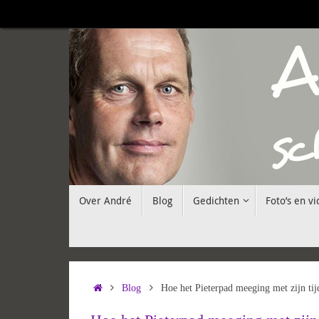
Ga
naar
de
inhoud
Ga
Over André
Blog
Gedichten
Foto’s en vi
naar
de
inhoud
Home
Blog
Hoe het Pieterpad meeging met zijn tij