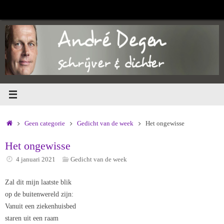
Ga
naar
de
inhoud
Home
Geen categorie
Gedicht van de week
Het ongewisse
Het ongewisse
4 januari 2021
Gedicht van de week
Zal dit mijn laatste blik
op de buitenwereld zijn:
Vanuit een ziekenhuisbed
staren uit een raam