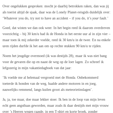
Over ongelukken gesproken: mocht je daarbij betrokken raken, dan was jij
als toerist altijd de sjaak, daar was de Lonely Planet-reisgids duidelijk over:
‘Whatever you do, try not to have an accident – if you do, it’s
your
fault.’
Goed, dat wisten we dan ook weer. In het begin reed ik daarom overdreven
voorzichtig – bij 30 km/u had ik de Honda in het eerste uur al in zijn vier –
maar toen ik mij zekerder voelde, reed ik 30 km/u in de twee. En na enkele
uren rijden durfde ik het aan om op rechte stukken 90 km/u te rijden.
Noem het jeugdige overmoed (ik was destijds 28), maar ik was niet bang
voor de gevaren die op en naast de weg op de loer lagen. Zo schreef ik
lefgozerig in mijn vakantiedagboek van dat jaar:
‘Ik voelde me al helemaal vergroeid met de Honda. Onbekommerd
toeterde ik honden van de weg, haalde andere motoren in en joeg,
nauwelijks remmend, langs kuilen groot als meteorietinslagen’.
Ja, ja, toe maar, doe maar lekker stoer. Ik ben in de loop van mijn leven
echt geen angsthaas geworden, maar zoals ik daar destijds met mijn vrouw
over ’s Heeren wegen raasde, in een T-shirt en korte broek, zonder