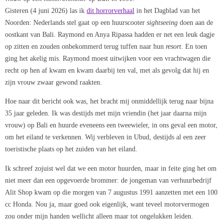
Gisteren (4 juni 2026) las ik
dit horrorverhaal
in het Dagblad van het
Noorden: Nederlands stel gaat op een huurscooter
sightseeing
doen aan de
oostkant van Bali. Raymond en Anya Ripassa hadden er net een leuk dagje
op zitten en zouden onbekommerd terug tuffen naar hun
resort
. En toen
ging het akelig mis. Raymond moest uitwijken voor een vrachtwagen die
recht op hen af kwam en kwam daarbij ten val, met als gevolg dat hij en
zijn vrouw zwaar gewond raakten.
Hoe naar dit bericht ook was, het bracht mij onmiddellijk terug naar bijna
35 jaar geleden. Ik was destijds met mijn vriendin (het jaar daarna mijn
vrouw) op Bali en huurde eveneens een tweewieler, in ons geval een motor,
om het eiland te verkennen. Wij verbleven in Ubud, destijds al een zeer
toeristische plaats op het zuiden van het eiland.
Ik schreef zojuist wel dat we een motor huurden, maar in feite ging het om
niet meer dan een opgevoerde brommer: de jongeman van verhuurbedrijf
Alit Shop kwam op die morgen van 7 augustus 1991 aanzetten met een 100
cc Honda. Nou ja, maar goed ook eigenlijk, want teveel motorvermogen
zou onder mijn handen wellicht alleen maar tot ongelukken leiden.