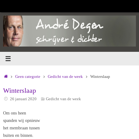
Ga
naar
de
inhoud
Home
Geen categorie
Gedicht van de week
Winterslaap
Winterslaap
26 januari 2020
Gedicht van de week
Om ons heen
spanden wij opnieuw
het membraan tussen
buiten en binnen.