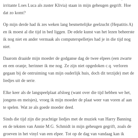
irritante Loes Luca als zuster Klivia) staan in mijn geheugen gegrift. Hoe
dat zo komt?
Op mijn derde had ik zes weken lang besmettelijke geelzucht (Hepatitis A)
en ik moest al die tijd in bed liggen. De edele kunst van het lezen beheerste
ik nog niet en ander vermaak als computerspelletjes had je in die tijd nog
niet.
Daarom draaide mijn moeder de godganse dag de twee elpees (een zwarte
en een oranje, herinner ik me nog. Ze zijn niet opgedoken c.q. verloren
gegaan bij de ontruiming van mijn ouderlijk huis, doch dit terzijde) met de
liedjes uit de serie.
Elke keer als de langspeelplaat afsloeg (want over die tijd hebben we het,
jongens en meisjes), vroeg ik mijn moeder de plaat weer van voren af aan
te spelen. Wat ze als goede moeder deed.
Sinds die tijd zijn die prachtige liedjes met de muziek van Harry Banning
en de teksten van Annie M.G. Schmidt in mijn geheugen gegrift, zoals de
groeven in het vinyl van een elpee. Tot op de dag van vandaag kan ik