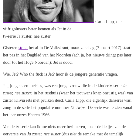
Carla Lipp, die
vijftigplussers beter kennen als Jet in de
tv-serie Ja zuster, nee zuster
Gisteren
stond
het al in De Volkskrant, maar vandaag (3 maart 2017) staat
het pas in het Dagblad van het Noorden (ach ja, het nieuws dringt pas later
door tot het Hoge Noorden): Jet is dood.
Wie, Jet? Who the fuck is Jet? hoor ik de jongere generatie vragen.
Jet, jongens en meisjes, was een jonge vrouw die in de kindertv-serie
Ja
zuster, nee zuster
, in het rusthuis (waar het trouwens knap onrustig was) van
zuster Klivia iets met pruiken deed. Carla Lipp, die eigenlijk danseres was,
zong in de serie het populaire nummer
De twips
. De serie was te zien vanaf
het jaar onzes Heeren 1966.
Van de tv-serie kan ik me niets meer herinneren, maar de liedjes van de
oerversie van
Ja zuster, nee zuster
(dus
niet
de remake met de tamelijk