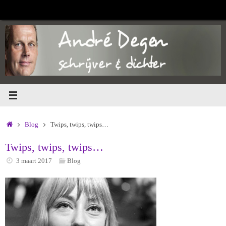
Ga
naar
de
inhoud
Home
Blog
Twips, twips, twips…
Twips, twips, twips…
3 maart 2017
Blog