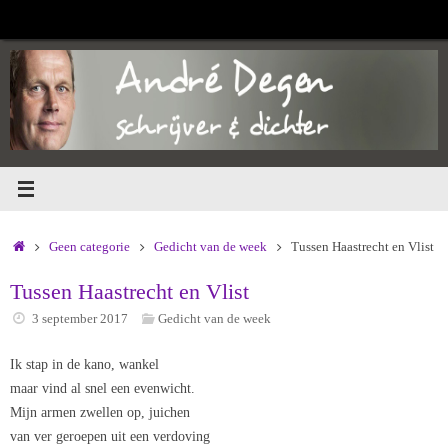
Ga
naar
de
inhoud
Home
Geen categorie
Gedicht van de week
Tussen Haastrecht en Vlist
Tussen Haastrecht en Vlist
3 september 2017
Gedicht van de week
Ik stap in de kano, wankel
maar vind al snel een evenwicht.
Mijn armen zwellen op, juichen
van ver geroepen uit een verdoving