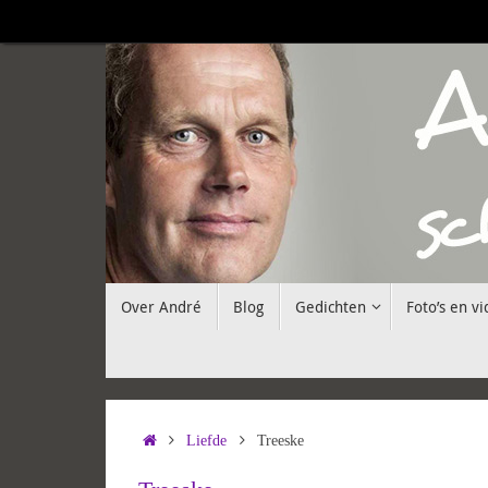
Ga
naar
de
inhoud
Ga
Over André
Blog
Gedichten
Foto’s en vi
naar
de
inhoud
Home
Liefde
Treeske