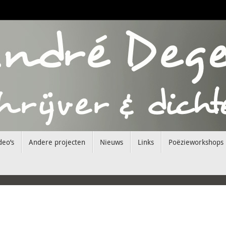
deo’s
Andere projecten
Nieuws
Links
Poëzieworkshops