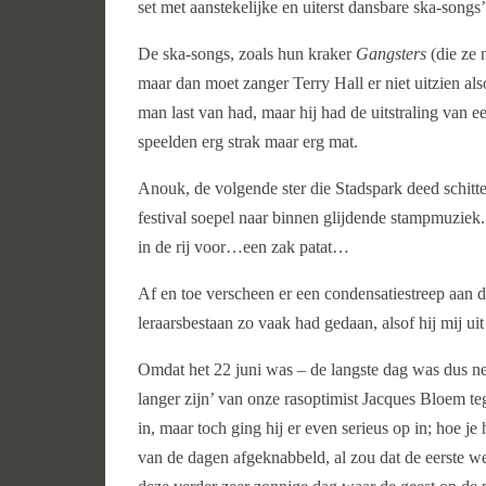
set met aanstekelijke en uiterst dansbare ska-songs’
De ska-songs, zoals hun kraker
Gangsters
(die ze 
maar dan moet zanger Terry Hall er niet uitzien als
man last van had, maar hij had de uitstraling van 
speelden erg strak maar erg mat.
Anouk, de volgende ster die Stadspark deed schitt
festival soepel naar binnen glijdende stampmuziek. 
in de rij voor…een zak patat…
Af en toe verscheen er een condensatiestreep aan de 
leraarsbestaan zo vaak had gedaan, alsof hij mij ui
Omdat het 22 juni was – de langste dag was dus net
langer zijn’ van onze rasoptimist Jacques Bloe
in, maar toch ging hij er even serieus op in; hoe 
van de dagen afgeknabbeld, al zou dat de eerste we