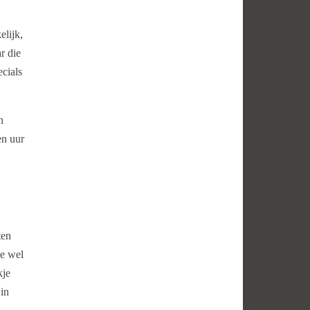
elijk,
r die
ecials
n
en uur
ten
e wel
kje
 in