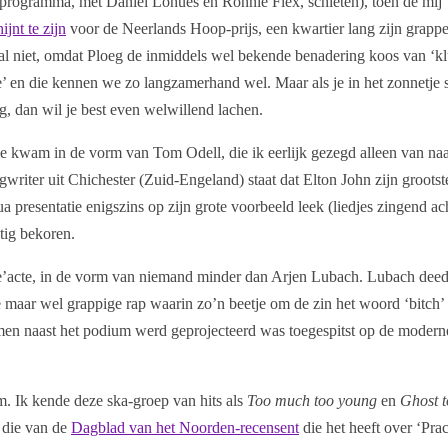
agprogramma, met Daniël Lohues en Ronnie Flex, schieten), toen de mij
ijnt te zijn
voor de Neerlands Hoop-prijs, een kwartier lang zijn grapp
al niet, omdat Ploeg de inmiddels wel bekende benadering koos van ‘k
e’ en die kennen we zo langzamerhand wel. Maar als je in het zonnetje s
, dan wil je best even welwillend lachen.
ie kwam in de vorm van Tom Odell, die ik eerlijk gezegd alleen van n
writer uit Chichester (Zuid-Engeland) staat dat Elton John zijn grootst
qua presentatie enigszins op zijn grote voorbeeld leek (liedjes zingend ac
tig bekoren.
’acte, in de vorm van niemand minder dan Arjen Lubach. Lubach deed
e maar wel grappige rap waarin zo’n beetje om de zin het woord ‘bitch’
en naast het podium werd geprojecteerd was toegespitst op de moderne
. Ik kende deze ska-groep van hits als
Too much too young
en
Ghost 
n die van de
Dagblad van het Noorden-recensent
die het heeft over ‘Pra