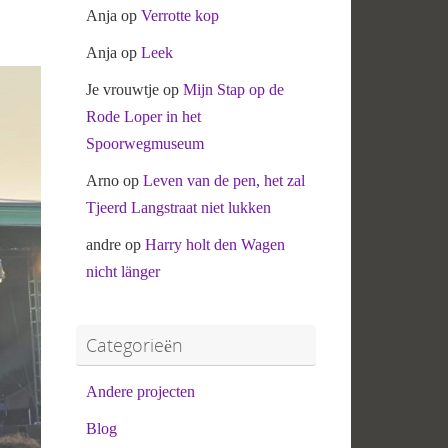
Anja
op
Verrotte kop
Anja
op
Leek
Je vrouwtje
op
Mijn Stap op de
Rode Loper in het
Spoorwegmuseum
Arno
op
Leven van de pen, het zal
Tjeerd Langstraat niet lukken
andre
op
Harry holt den Wagen
nicht länger
Categorieën
Andere projecten
Blog