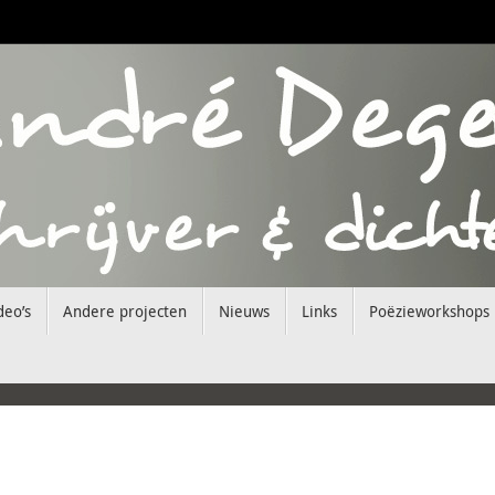
deo’s
Andere projecten
Nieuws
Links
Poëzieworkshops