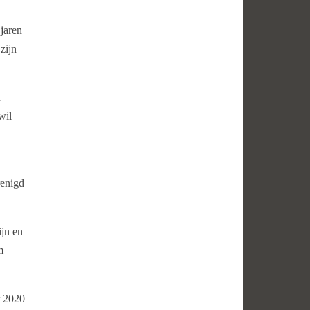
jaren
zijn
n
wil
renigd
ijn en
m
r 2020