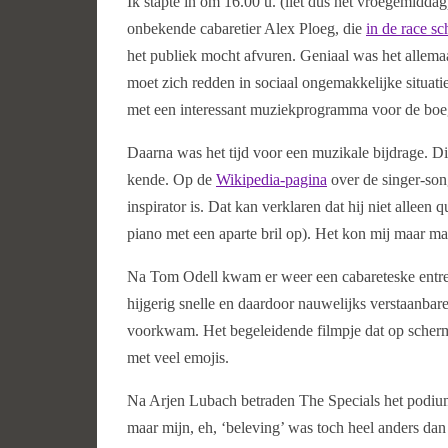
Ik stapte in om 16.00 u. (liet dus het vroegemidd
onbekende cabaretier Alex Ploeg, die
in de race sch
het publiek mocht afvuren. Geniaal was het allema
moet zich redden in sociaal ongemakkelijke situati
met een interessant muziekprogramma voor de boeg
Daarna was het tijd voor een muzikale bijdrage. D
kende. Op de
Wikipedia-pagina
over de singer-song
inspirator is. Dat kan verklaren dat hij niet alleen 
piano met een aparte bril op). Het kon mij maar ma
Na Tom Odell kwam er weer een cabareteske entre
hijgerig snelle en daardoor nauwelijks verstaanbar
voorkwam. Het begeleidende filmpje dat op scherm
met veel emojis.
Na Arjen Lubach betraden The Specials het podium
maar mijn, eh, ‘beleving’ was toch heel anders da