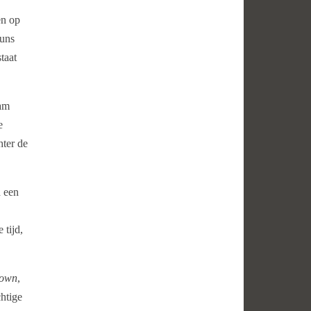
en op
luns
taat
aam
e
hter de
 een
 tijd,
town
,
chtige