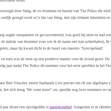
partystand stond.
erzorgd door Sting, de ex-frontman en bassist van The Police die eind 
eerlijk gezegd nooit zo’n fan van Sting, met zijn irritante falsetstem en 
ting oogde ontspannen en geconcentreerd, was goed bij stem en had ee
e indruk van drummer (van wie ik de naam niet kan achterhalen). Ik 
geten, maar hij kwam dicht in de buurt van maestro ‘Syncopeland’.
e
en toen was de toon op een positieve manier voor de avond gezet. De
rtig jaar nadat The Police dit nummer voor het eerst speelden in het Ve
tor Bert Visscher, moest Stadspark Live precies om elf uur afgelopen z
en, liet zich terug ‘We want more!’-en, speelde nog twee nummers en o
 jaar alvast een opvolgeditie is
aangekondigd
. Aangezien er in oktobe