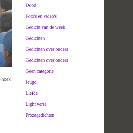
Dood
Foto's en video's
Gedicht van de week
Gedichten
Gedichten over ouders
Gedichten over ouders
Geen categorie
e-hoek
Jeugd
Liefde
Light verse
Prozagedichten