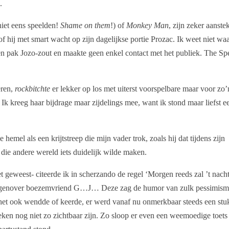
.
niet eens speelden!
Shame on them
!) of
Monkey Man
, zijn zeker aanstek
of hij met smart wacht op zijn dagelijkse portie Prozac. Ik weet niet waa
een pak Jozo-zout en maakte geen enkel contact met het publiek. The Sp
eren,
rockbitchte
er lekker op los met uiterst voorspelbare maar voor zo’
Ik kreeg haar bijdrage maar zijdelings mee, want ik stond maar liefst e
hemel als een krijtstreep die mijn vader trok, zoals hij dat tijdens zijn
t die andere wereld iets duidelijk wilde maken.
 geweest- citeerde ik in scherzando de regel ‘Morgen reeds zal ’t nach
m tegenover boezemvriend G…J… Deze zag de humor van zulk pessimism
je het ook wendde of keerde, er werd vanaf nu onmerkbaar steeds een stu
ken nog niet zo zichtbaar zijn. Zo sloop er even een weemoedige toets