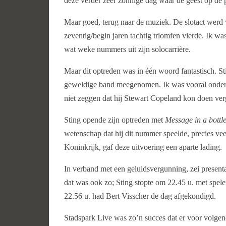
deze verder zeer zonnige dag waar de geest op de 
Maar goed, terug naar de muziek. De slotact werd v
zeventig/begin jaren tachtig triomfen vierde. Ik was 
wat weke nummers uit zijn solocarrière.
Maar dit optreden was in één woord fantastisch. S
geweldige band meegenomen. Ik was vooral onder d
niet zeggen dat hij Stewart Copeland kon doen ver
Sting opende zijn optreden met
Message in a bottl
wetenschap dat hij dit nummer speelde, precies vee
Koninkrijk, gaf deze uitvoering een aparte lading.
In verband met een geluidsvergunning, zei presenta
dat was ook zo; Sting stopte om 22.45 u. met spel
22.56 u. had Bert Visscher de dag afgekondigd.
Stadspark Live was zo’n succes dat er voor volgend