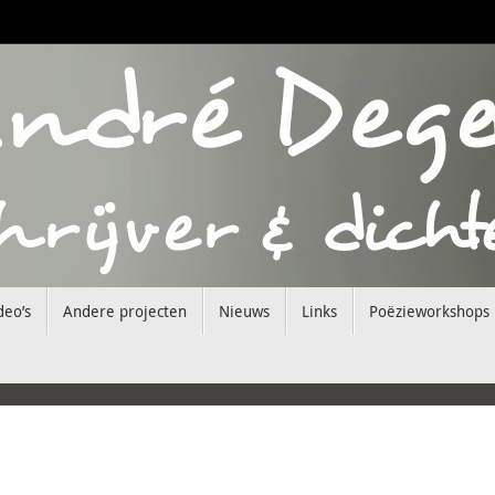
deo’s
Andere projecten
Nieuws
Links
Poëzieworkshops