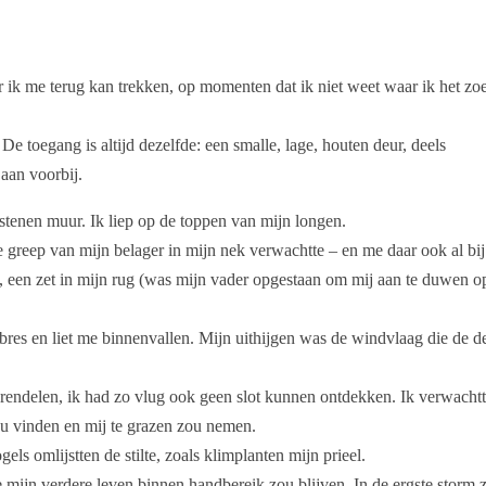
aar ik me terug kan trekken, op momenten dat ik niet weet waar ik het zo
De toegang is altijd dezelfde: een smalle, lage, houten deur, deels
aan voorbij.
stenen muur. Ik liep op de toppen van mijn longen.
e greep van mijn belager in mijn nek verwachtte – en me daar ook al bij
ts, een zet in mijn rug (was mijn vader opgestaan om mij aan te duwen o
e bres en liet me binnenvallen. Mijn uithijgen was de windvlaag die de d
rendelen, ik had zo vlug ook geen slot kunnen ontdekken. Ik verwacht
ou vinden en mij te grazen zou nemen.
ls omlijstten de stilte, zoals klimplanten mijn prieel.
e mijn verdere leven binnen handbereik zou blijven. In de ergste storm 