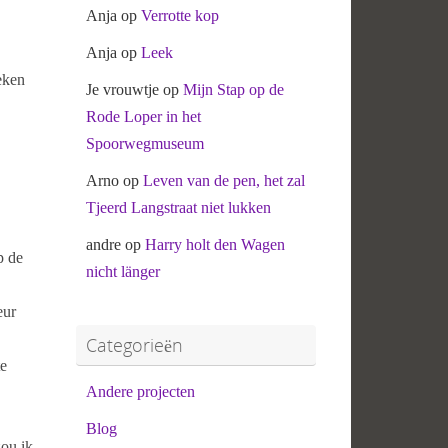
Anja
op
Verrotte kop
Anja
op
Leek
eken
Je vrouwtje
op
Mijn Stap op de
Rode Loper in het
Spoorwegmuseum
Arno
op
Leven van de pen, het zal
Tjeerd Langstraat niet lukken
andre
op
Harry holt den Wagen
p de
nicht länger
eur
Categorieën
te
Andere projecten
Blog
zou ik