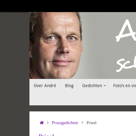
Ga
naar
de
inhoud
Ga
Over André
Blog
Gedichten
Foto’s en vi
naar
de
inhoud
Home
Prozagedichten
Prieel