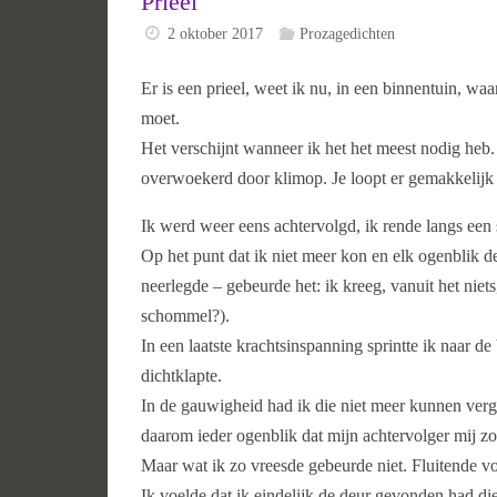
Prieel
2 oktober 2017
Prozagedichten
Er is een prieel, weet ik nu, in een binnentuin, w
moet.
Het verschijnt wanneer ik het het meest nodig heb. 
overwoekerd door klimop. Je loopt er gemakkelijk 
Ik werd weer eens achtervolgd, ik rende langs een 
Op het punt dat ik niet meer kon en elk ogenblik d
neerlegde – gebeurde het: ik kreeg, vanuit het nie
schommel?).
In een laatste krachtsinspanning sprintte ik naar d
dichtklapte.
In de gauwigheid had ik die niet meer kunnen verg
daarom ieder ogenblik dat mijn achtervolger mij z
Maar wat ik zo vreesde gebeurde niet. Fluitende voge
Ik voelde dat ik eindelijk de deur gevonden had di