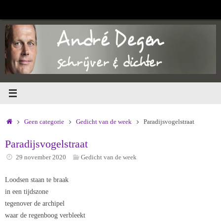
Ga
naar
de
inhoud
Home
Geen categorie
Gedicht van de week
Paradijsvogelstraat
Paradijsvogelstraat
29 november 2020
Gedicht van de week
Loodsen staan te braak
in een tijdszone
tegenover de archipel
waar de regenboog verbleekt