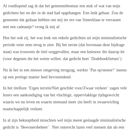
Al rondlopend zag ik dat het gemeentebestuur een stuk of wat van mijn
gedichten her en der in de stad had opgehangen. Een leuk gebaar. Zou de
gemeente dat gedaan hebben om mij ter ere van Sinterklaas te verrassen
met een cadeautje? vroeg ik mij af.
Hoe het ook zij, het was leuk om enkele gedichten uit mijn minimalistische
periode weer eens terug te zien. Bij het eerste (dat bovenaan deze bijdrage
staat) was trouwens de titel weggevallen, maar een kniesoor die daarop let
(voor degenen die het weten willen: dat gedicht heet ‘Dodehoekfietsen’).
Nu ik het in een nieuwe omgeving terugzag, werkte ‘Pas op/sensor!’ ineens
op een prettige manier heel bevreemdend.
In het titelloze ‘Eigen terrein/Niet geschikt voor/Zwaar verkeer’ zagen vele
lezers een aankondiging van het vluchtige, oppervlakkige tijdsgewricht
waarin we nu leven en waarin niemand meer zin heeft in zwaarwichtig
maatschappelijk verkeer.
In al zijn beknoptheid misschien wel mijn meest geslaagde minimalistische
gedicht is ‘Bewonersbeheer’. Niet onterecht lazen veel mensen dat als een