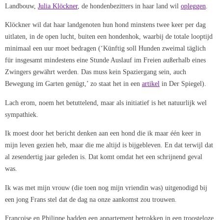
Landbouw,
Julia Klöckner
, de hondenbezitters in haar land wil
opleggen
.
Klöckner wil dat haar landgenoten hun hond minstens twee keer per dag
uitlaten, in de open lucht, buiten een hondenhok, waarbij de totale looptijd
minimaal een uur moet bedragen (‘Künftig soll Hunden zweimal täglich
für insgesamt mindestens eine Stunde Auslauf im Freien außerhalb eines
Zwingers gewährt werden. Das muss kein Spaziergang sein, auch
Bewegung im Garten genügt,’ zo staat het in een
artikel
in Der Spiegel).
Lach erom, noem het betuttelend, maar als initiatief is het natuurlijk wel
sympathiek.
Ik moest door het bericht denken aan een hond die ik maar één keer in
mijn leven gezien heb, maar die me altijd is bijgebleven. En dat terwijl dat
al zesendertig jaar geleden is. Dat komt omdat het een schrijnend geval
was.
Ik was met mijn vrouw (die toen nog mijn vriendin was) uitgenodigd bij
een jong Frans stel dat de dag na onze aankomst zou trouwen.
Françoise en Philippe hadden een appartement betrokken in een troosteloze