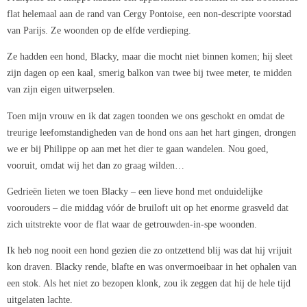
flat helemaal aan de rand van Cergy Pontoise, een non-descripte voorstad
van Parijs. Ze woonden op de elfde verdieping.
Ze hadden een hond, Blacky, maar die mocht niet binnen komen; hij sleet
zijn dagen op een kaal, smerig balkon van twee bij twee meter, te midden
van zijn eigen uitwerpselen.
Toen mijn vrouw en ik dat zagen toonden we ons geschokt en omdat de
treurige leefomstandigheden van de hond ons aan het hart gingen, drongen
we er bij Philippe op aan met het dier te gaan wandelen. Nou goed,
vooruit, omdat wij het dan zo graag wilden…
Gedrieën lieten we toen Blacky – een lieve hond met onduidelijke
voorouders – die middag vóór de bruiloft uit op het enorme grasveld dat
zich uitstrekte voor de flat waar de getrouwden-in-spe woonden.
Ik heb nog nooit een hond gezien die zo ontzettend blij was dat hij vrijuit
kon draven. Blacky rende, blafte en was onvermoeibaar in het ophalen van
een stok. Als het niet zo bezopen klonk, zou ik zeggen dat hij de hele tijd
uitgelaten lachte.