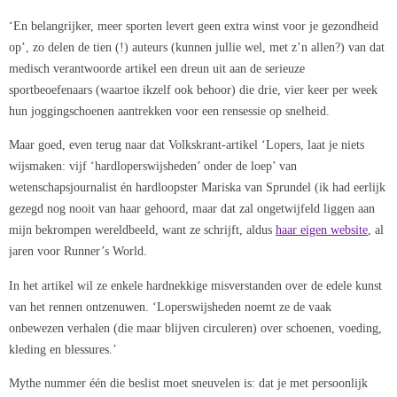
‘En belangrijker, meer sporten levert geen extra winst voor je gezondheid
op’, zo delen de tien (!) auteurs (kunnen jullie wel, met z’n allen?) van dat
medisch verantwoorde artikel een dreun uit aan de serieuze
sportbeoefenaars (waartoe ikzelf ook behoor) die drie, vier keer per week
hun joggingschoenen aantrekken voor een rensessie op snelheid.
Maar goed, even terug naar dat Volkskrant-artikel ‘Lopers, laat je niets
wijsmaken: vijf ‘hardloperswijsheden’ onder de loep’ van
wetenschapsjournalist én hardloopster Mariska van Sprundel (ik had eerlijk
gezegd nog nooit van haar gehoord, maar dat zal ongetwijfeld liggen aan
mijn bekrompen wereldbeeld, want ze schrijft, aldus
haar eigen website
, al
jaren voor Runner’s World.
In het artikel wil ze enkele hardnekkige misverstanden over de edele kunst
van het rennen ontzenuwen. ‘Loperswijsheden noemt ze de vaak
onbewezen verhalen (die maar blijven circuleren) over schoenen, voeding,
kleding en blessures.’
Mythe nummer één die beslist moet sneuvelen is: dat je met persoonlijk