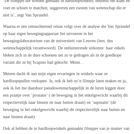
‘De filmpjes die worden gemaakt in hardloopwinkels, bedoeld om klant en
voet en schoen te matchen, suggereren een zweem van wetenschap die er
niet is’, zegt Van Sprundel.
Waarna er een ontnuchterend relaas volgt over de analyse die Van Sprundel
op haar eigen bewegingsapparaat liet uitvoeren in het
bewegingslaboratorium van de universiteit van Leuven (lees: dus
wetenschappelijk verantwoord). De ontluisterende uitkomst: haar enkels
bleken zich in de dure schoenen net zo te gedragen als in de goedkope
variant die ze bij Scapino had gekocht. Mmm…
Meteen dacht ik aan mijn eigen ervaringen in winkels waar ze
hardloopspullen verkopen. Ja, ook ik heb zo’n filmpje laten maken en ja,
ook ik liet me daardoor pseudowetenschappelijk in de luren leggen door
een praatje over ‘pronatie’ ( de beweging in het enkelgewricht waarbij dit
respectievelijk naar binnen en naar buiten draait) en ‘supinatie’ (de
beweging in het enkelgewricht waarbij dit respectievelijk naar buiten en
naar binnen draait).
Ook al hebben de in hardloopwinkels gemaakte filmpjes van je manier van