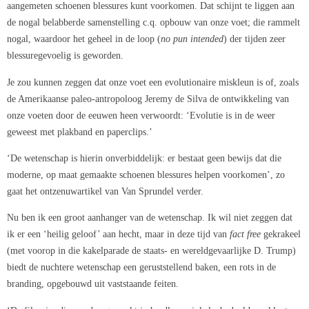
aangemeten schoenen blessures kunt voorkomen. Dat schijnt te liggen aan
de nogal belabberde samenstelling c.q. opbouw van onze voet; die rammelt
nogal, waardoor het geheel in de loop (
no pun intended
) der tijden zeer
blessuregevoelig is geworden.
Je zou kunnen zeggen dat onze voet een evolutionaire miskleun is of, zoals
de Amerikaanse paleo-antropoloog Jeremy de Silva de ontwikkeling van
onze voeten door de eeuwen heen verwoordt: ‘Evolutie is in de weer
geweest met plakband en paperclips.’
‘De wetenschap is hierin onverbiddelijk: er bestaat geen bewijs dat die
moderne, op maat gemaakte schoenen blessures helpen voorkomen’, zo
gaat het ontzenuwartikel van Van Sprundel verder.
Nu ben ik een groot aanhanger van de wetenschap. Ik wil niet zeggen dat
ik er een ‘heilig geloof’ aan hecht, maar in deze tijd van
fact free
gekrakeel
(met voorop in die kakelparade de staats- en wereldgevaarlijke D. Trump)
biedt de nuchtere wetenschap een geruststellend baken, een rots in de
branding, opgebouwd uit vaststaande feiten.