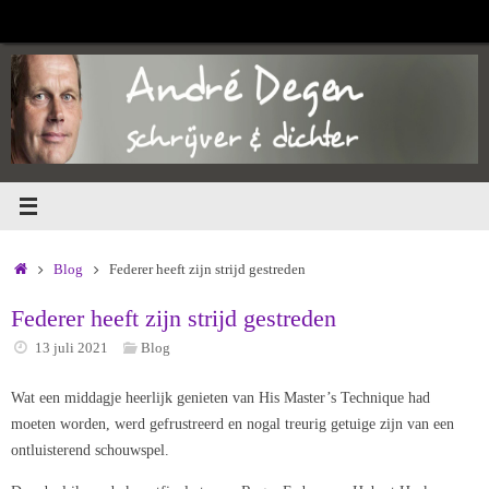
Ga
naar
de
inhoud
Home
Blog
Federer heeft zijn strijd gestreden
Federer heeft zijn strijd gestreden
13 juli 2021
Blog
Wat een middagje heerlijk genieten van His Master’s Technique had
moeten worden, werd gefrustreerd en nogal treurig getuige zijn van een
ontluisterend schouwspel.