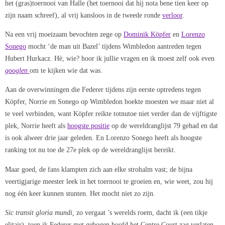
het (gras)toernooi van Halle (het toernooi dat hij nota bene tien keer op
zijn naam schreef), al vrij kansloos in de tweede ronde
verloor
.
Na een vrij moeizaam bevochten zege op
Dominik Köpfer
en
Lorenzo
Sonego
mocht ‘de man uit Bazel’ tijdens Wimbledon aantreden tegen
Hubert Hurkacz. Hè, wie? hoor ik jullie vragen en ik moest zelf ook even
googlen
om te kijken wie dat was.
Aan de overwinningen die Federer tijdens zijn eerste optredens tegen
Köpfer, Norrie en Sonego op Wimbledon boekte moesten we maar niet al
te veel verbinden, want Köpfer reikte totnutoe niet verder dan de vijftigste
plek, Norrie heeft als
hoogste positie
op de wereldranglijst 79 gehad en dat
is ook alweer drie jaar geleden. En Lorenzo Sonego heeft als hoogste
ranking tot nu toe de 27e plek op de wereldranglijst bereikt.
Maar goed, de fans klampten zich aan elke strohalm vast; de bijna
veertigjarige meester leek in het toernooi te groeien en, wie weet, zou hij
nog één keer kunnen stunten. Het mocht niet zo zijn.
Sic transit gloria mundi,
zo vergaat ’s werelds roem, dacht ik (een tikje
elitair), toen ik Federer met gebogen hoofd het Centre Court zag verlaten.