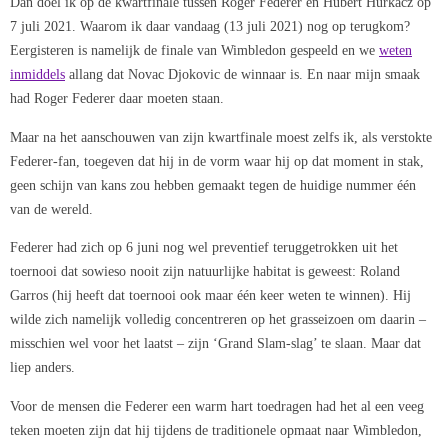
Dan doel ik op de kwartfinale tussen Roger Federer en Hubert Hurkacz op
7 juli 2021. Waarom ik daar vandaag (13 juli 2021) nog op terugkom?
Eergisteren is namelijk de finale van Wimbledon gespeeld en we
weten
inmiddels
allang dat Novac Djokovic de winnaar is. En naar mijn smaak
had Roger Federer daar moeten staan.
Maar na het aanschouwen van zijn kwartfinale moest zelfs ik, als verstokte
Federer-fan, toegeven dat hij in de vorm waar hij op dat moment in stak,
geen schijn van kans zou hebben gemaakt tegen de huidige nummer één
van de wereld.
Federer had zich op 6 juni nog wel preventief teruggetrokken uit het
toernooi dat sowieso nooit zijn natuurlijke habitat is geweest: Roland
Garros (hij heeft dat toernooi ook maar één keer weten te winnen). Hij
wilde zich namelijk volledig concentreren op het grasseizoen om daarin –
misschien wel voor het laatst – zijn ‘Grand Slam-slag’ te slaan. Maar dat
liep anders.
Voor de mensen die Federer een warm hart toedragen had het al een veeg
teken moeten zijn dat hij tijdens de traditionele opmaat naar Wimbledon,