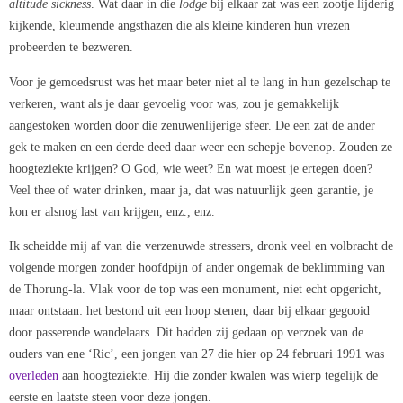
altitude sickness
. Wat daar in die
lodge
bij elkaar zat was een zootje lijderig
kijkende, kleumende angsthazen die als kleine kinderen hun vrezen
probeerden te bezweren.
Voor je gemoedsrust was het maar beter niet al te lang in hun gezelschap te
verkeren, want als je daar gevoelig voor was, zou je gemakkelijk
aangestoken worden door die zenuwenlijerige sfeer. De een zat de ander
gek te maken en een derde deed daar weer een schepje bovenop. Zouden ze
hoogteziekte krijgen? O God, wie weet? En wat moest je ertegen doen?
Veel thee of water drinken, maar ja, dat was natuurlijk geen garantie, je
kon er alsnog last van krijgen, enz., enz.
Ik scheidde mij af van die verzenuwde stressers, dronk veel en volbracht de
volgende morgen zonder hoofdpijn of ander ongemak de beklimming van
de Thorung-la. Vlak voor de top was een monument, niet echt opgericht,
maar ontstaan: het bestond uit een hoop stenen, daar bij elkaar gegooid
door passerende wandelaars. Dit hadden zij gedaan op verzoek van de
ouders van ene ‘Ric’, een jongen van 27 die hier op 24 februari 1991 was
overleden
aan hoogteziekte. Hij die zonder kwalen was wierp tegelijk de
eerste en laatste steen voor deze jongen.