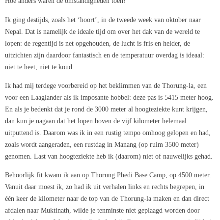
Hoe anders waren de omstandigheden toen!
Ik ging destijds, zoals het ‘hoort’, in de tweede week van oktober naar
Nepal. Dat is namelijk de ideale tijd om over het dak van de wereld te
lopen: de regentijd is net opgehouden, de lucht is fris en helder, de
uitzichten zijn daardoor fantastisch en de temperatuur overdag is ideaal:
niet te heet, niet te koud.
Ik had mij terdege voorbereid op het beklimmen van de Thorung-la, een
voor een Laaglander als ik imposante hobbel: deze pas is 5415 meter hoog.
En als je bedenkt dat je rond de 3000 meter al hoogteziekte kunt krijgen,
dan kun je nagaan dat het lopen boven de vijf kilometer helemaal
uitputtend is. Daarom was ik in een rustig tempo omhoog gelopen en had,
zoals wordt aangeraden, een rustdag in Manang (op ruim 3500 meter)
genomen. Last van hoogteziekte heb ik (daarom) niet of nauwelijks gehad.
Behoorlijk fit kwam ik aan op Thorung Phedi Base Camp, op 4500 meter.
Vanuit daar moest ik, zo had ik uit verhalen links en rechts begrepen, in
één keer de kilometer naar de top van de Thorung-la maken en dan direct
afdalen naar Muktinath, wilde je tenminste niet geplaagd worden door