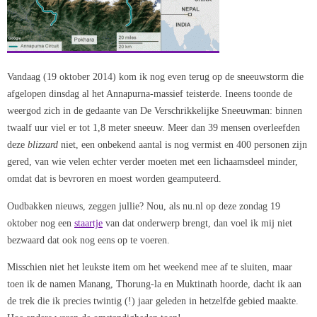
Vandaag (19 oktober 2014) kom ik nog even terug op de sneeuwstorm die
afgelopen dinsdag al het Annapurna-massief teisterde. Ineens toonde de
weergod zich in de gedaante van De Verschrikkelijke Sneeuwman: binnen
twaalf uur viel er tot 1,8 meter sneeuw. Meer dan 39 mensen overleefden
deze
blizzard
niet, een onbekend aantal is nog vermist en 400 personen zijn
gered, van wie velen echter verder moeten met een lichaamsdeel minder,
omdat dat is bevroren en moest worden geamputeerd.
Oudbakken nieuws, zeggen jullie? Nou, als nu.nl op deze zondag 19
oktober nog een
staartje
van dat onderwerp brengt, dan voel ik mij niet
bezwaard dat ook nog eens op te voeren.
Misschien niet het leukste item om het weekend mee af te sluiten, maar
toen ik de namen Manang, Thorung-la en Muktinath hoorde, dacht ik aan
de trek die ik precies twintig (!) jaar geleden in hetzelfde gebied maakte.