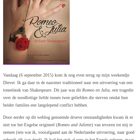
Vandaag (6 september 2015) kom ik nog even terug op mijn weekendje
Diever. Ik ga daar in de nazomer traditioneel naar een uitvoering van een
toneelstuk van Shakespeare. Dit jaar was dit
Romeo en Julia
, een tragedie
over de noodlottige liefde tussen twee geliefden die sterven omdat hun
beider families een langslepend conflict hebben.
Door eerder op dit weblog genoemde droeve omstandigheden kwam ik er
niet toe het Engelse origineel (
Romeo and Juliette
) van tevoren tot mij te
nemen (iets wat ik, voorafgaand aan de Nederlandse uitvoering, naar goed
gebruik elk jaar deed). Ik had het stuk al eens in het Engels gelezen, maar