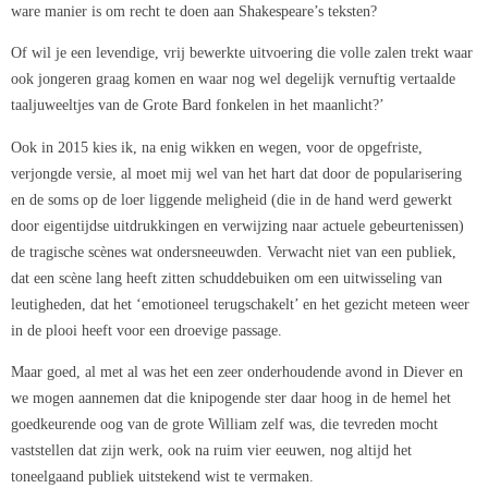
ware manier is om recht te doen aan Shakespeare’s teksten?
Of wil je een levendige, vrij bewerkte uitvoering die volle zalen trekt waar
ook jongeren graag komen en waar nog wel degelijk vernuftig vertaalde
taaljuweeltjes van de Grote Bard fonkelen in het maanlicht?’
Ook in 2015 kies ik, na enig wikken en wegen, voor de opgefriste,
verjongde versie, al moet mij wel van het hart dat door de popularisering
en de soms op de loer liggende meligheid (die in de hand werd gewerkt
door eigentijdse uitdrukkingen en verwijzing naar actuele gebeurtenissen)
de tragische scènes wat ondersneeuwden. Verwacht niet van een publiek,
dat een scène lang heeft zitten schuddebuiken om een uitwisseling van
leutigheden, dat het ‘emotioneel terugschakelt’ en het gezicht meteen weer
in de plooi heeft voor een droevige passage.
Maar goed, al met al was het een zeer onderhoudende avond in Diever en
we mogen aannemen dat die knipogende ster daar hoog in de hemel het
goedkeurende oog van de grote William zelf was, die tevreden mocht
vaststellen dat zijn werk, ook na ruim vier eeuwen, nog altijd het
toneelgaand publiek uitstekend wist te vermaken.