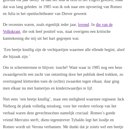
dat was lang geleden: in 1985 was ik ook naar een opvoering van Romeo
en Julia in het openluchttheater van Diever geweest.
De recensies waren, zoals eigenlijk ieder jaar,
lovend
. In
die van de
Volkskrant
, die ook heel positief was, staat overigens een kritische
kanttekening die mij uit het hart gegrepen was:
‘Een beetje knullig zijn de vechtpartijen waarmee alle ellende begint, alsof
die bijzaak zijn.’
Om in schermtermen te blijven: touché! Want waar in 1985 nog een heus
zwaardgevecht een zucht van ontzetting door het publiek deed trekken, zo
overtuigend kletterden toen de (echte) zwaarden tegen elkaar, daar ging
men elkaar nu met hamertjes en kinderzwaardjes te lijf.
Niet eens ‘een beetje knullig’, maar een meligheid waarmee regisseur Jack
Nieborg de plank volledig missloeg; voor het verdere verloop van het
verhaal waren deze gevechtsscènes namelijk cruciaal: Romeo’s goede
vriend Mercutio sterft, diens tegenstrever Tybaldo legt het loodje en
Romeo wordt uit Verona verbannen. Me dunkt dat je zoiets wel een beetje