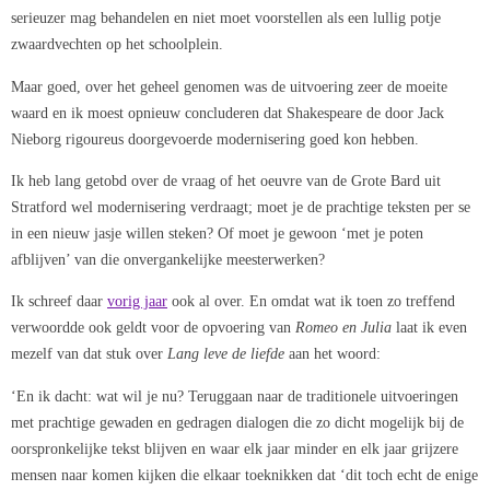
serieuzer mag behandelen en niet moet voorstellen als een lullig potje
zwaardvechten op het schoolplein.
Maar goed, over het geheel genomen was de uitvoering zeer de moeite
waard en ik moest opnieuw concluderen dat Shakespeare de door Jack
Nieborg rigoureus doorgevoerde modernisering goed kon hebben.
Ik heb lang getobd over de vraag of het oeuvre van de Grote Bard uit
Stratford wel modernisering verdraagt; moet je de prachtige teksten per se
in een nieuw jasje willen steken? Of moet je gewoon ‘met je poten
afblijven’ van die onvergankelijke meesterwerken?
Ik schreef daar
vorig jaar
ook al over. En omdat wat ik toen zo treffend
verwoordde ook geldt voor de opvoering van
Romeo en Julia
laat ik even
mezelf van dat stuk over
Lang leve de liefde
aan het woord:
‘En ik dacht: wat wil je nu? Teruggaan naar de traditionele uitvoeringen
met prachtige gewaden en gedragen dialogen die zo dicht mogelijk bij de
oorspronkelijke tekst blijven en waar elk jaar minder en elk jaar grijzere
mensen naar komen kijken die elkaar toeknikken dat ‘dit toch echt de enige