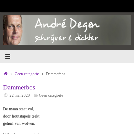
Ga
naar
de
inhoud
Home
Geen categorie
Dammerbos
Dammerbos
22 mei 2023
Geen categorie
De maan staat vol,
door houtstapels trekt
gehuil van wolven.