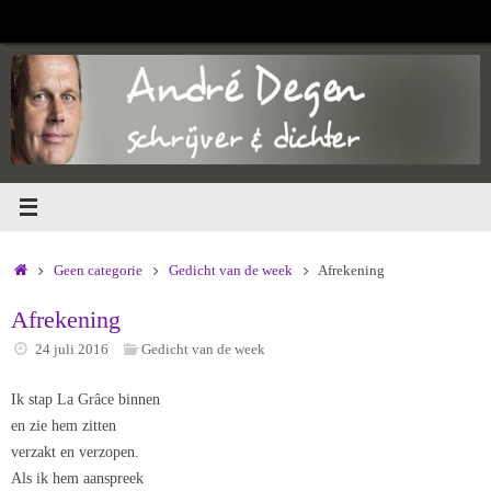
Ga
naar
de
inhoud
Home
Geen categorie
Gedicht van de week
Afrekening
Afrekening
24 juli 2016
Gedicht van de week
Ik stap La Grâce binnen
en zie hem zitten
verzakt en verzopen.
Als ik hem aanspreek