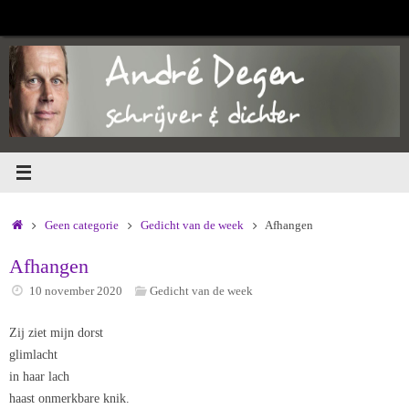
Ga
naar
de
inhoud
Home
Geen categorie
Gedicht van de week
Afhangen
Afhangen
10 november 2020
Gedicht van de week
Zij ziet mijn dorst
glimlacht
in haar lach
haast onmerkbare knik.