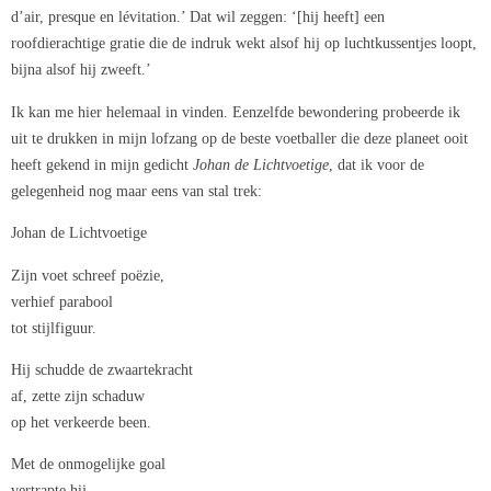
d’air, presque en lévitation.’ Dat wil zeggen: ‘[hij heeft] een
roofdierachtige gratie die de indruk wekt alsof hij op luchtkussentjes loopt,
bijna alsof hij zweeft.’
Ik kan me hier helemaal in vinden. Eenzelfde bewondering probeerde ik
uit te drukken in mijn lofzang op de beste voetballer die deze planeet ooit
heeft gekend in mijn gedicht
Johan de Lichtvoetige
, dat ik voor de
gelegenheid nog maar eens van stal trek:
Johan de Lichtvoetige
Zijn voet schreef poëzie,
verhief parabool
tot stijlfiguur.
Hij schudde de zwaartekracht
af, zette zijn schaduw
op het verkeerde been.
Met de onmogelijke goal
vertrapte hij