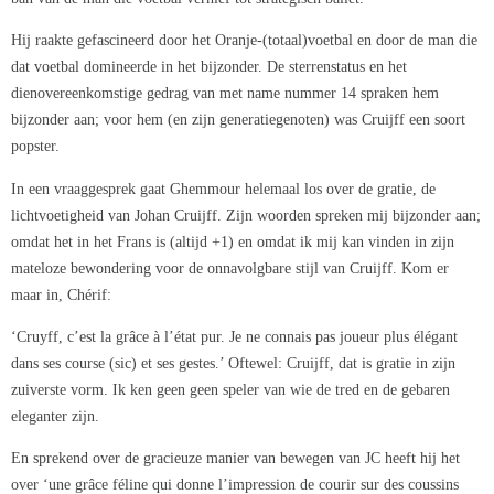
Hij raakte gefascineerd door het Oranje-(totaal)voetbal en door de man die
dat voetbal domineerde in het bijzonder. De sterrenstatus en het
dienovereenkomstige gedrag van met name nummer 14 spraken hem
bijzonder aan; voor hem (en zijn generatiegenoten) was Cruijff een soort
popster.
In een vraaggesprek gaat Ghemmour helemaal los over de gratie, de
lichtvoetigheid van Johan Cruijff. Zijn woorden spreken mij bijzonder aan;
omdat het in het Frans is (altijd +1) en omdat ik mij kan vinden in zijn
mateloze bewondering voor de onnavolgbare stijl van Cruijff. Kom er
maar in, Chérif:
‘Cruyff, c’est la grâce à l’état pur. Je ne connais pas joueur plus élégant
dans ses course (sic) et ses gestes.’ Oftewel: Cruijff, dat is gratie in zijn
zuiverste vorm. Ik ken geen geen speler van wie de tred en de gebaren
eleganter zijn.
En sprekend over de gracieuze manier van bewegen van JC heeft hij het
over ‘une grâce féline qui donne l’impression de courir sur des coussins