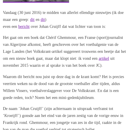
Vandaag (30 juni 2016) te midden van allerlei ellendige nieuwtjes (ik doe
maar een greep:
dit
en
dit
)
even een
bericht
over Johan Cruijff dat wat lichter van toon is:
Het gaat om een boek dat Chérif Ghemmour, een Franse (sport)journalist
van Algerijnse afkomst, heeft geschreven over het voetbalgenie van de
Lage Landen (het Volkskrant-artikel suggereert trouwens een beetje dat het
om een nieuw boek gaat, maar dat klopt niet: ik vond een
artikel
uit
november 2015 waarin er al sprake is van het boek over JC).
Waarom dit bericht nou juist op deze dag in de krant komt? Het is precies
veertien weken na de dood van de grootste voetballer aller tijden, aldus
Willem Vissers, voetbalverslaggever voor De Volkskrant. En dat is een
goede reden, toch? Noem het een mini-gedenkjubileum.
De naam ‘Johan Cruijff’ (zijn achternaam in uitspraak verfranst tot
‘Kroeijff’) gonsde aan het eind van de jaren zestig van de vorige eeuw in
Frankrijk rond. Ghemmour, een jongetje van zes in die tijd, raakte in de
ban van de man die voetbal verhief tot strategisch ballet.