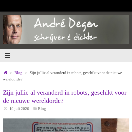
Ga
naar
de
inhoud
Home
Blog
Zijn jullie al veranderd in robots, geschikt voor de nieuwe
wereldorde?
Zijn jullie al veranderd in robots, geschikt voor
de nieuwe wereldorde?
19 juli 2020
Blog