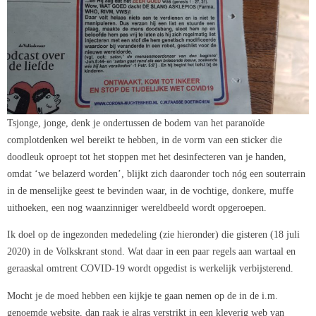
Tsjonge, jonge, denk je ondertussen de bodem van het paranoïde
complotdenken wel bereikt te hebben, in de vorm van een sticker die
doodleuk oproept tot het stoppen met het desinfecteren van je handen,
omdat ‘we belazerd worden’, blijkt zich daaronder toch nóg een souterrain
in de menselijke geest te bevinden waar, in de vochtige, donkere, muffe
uithoeken, een nog waanzinniger wereldbeeld wordt opgeroepen.
Ik doel op de ingezonden mededeling (zie hieronder) die gisteren (18 juli
2020) in de Volkskrant stond. Wat daar in een paar regels aan wartaal en
geraaskal omtrent COVID-19 wordt opgedist is werkelijk verbijsterend.
Mocht je de moed hebben een kijkje te gaan nemen op de in de i.m.
genoemde website, dan raak je alras verstrikt in een kleverig web van