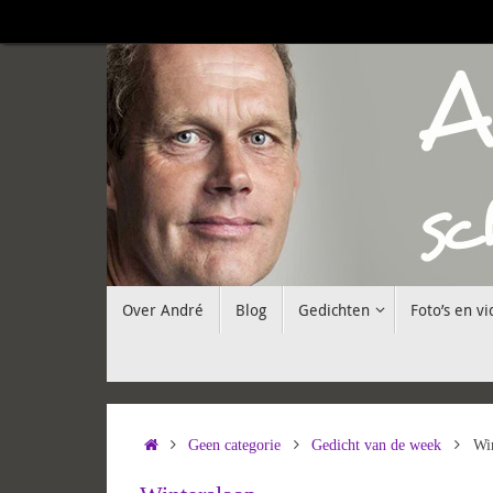
Ga
naar
de
inhoud
Ga
Over André
Blog
Gedichten
Foto’s en vi
naar
de
inhoud
Home
Geen categorie
Gedicht van de week
Win