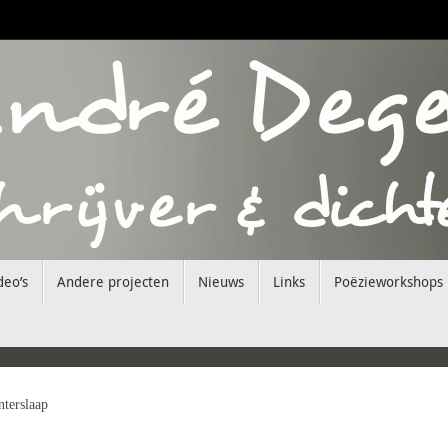
deo’s
Andere projecten
Nieuws
Links
Poëzieworkshops
terslaap