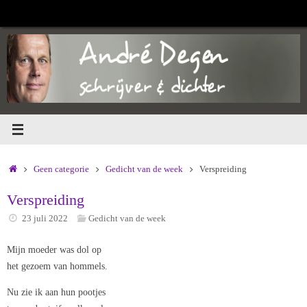
Ga
naar
de
inhoud
Home
Geen categorie
Gedicht van de week
Verspreiding
Verspreiding
23 juli 2022
Gedicht van de week
Mijn moeder was dol op
het gezoem van hommels.
Nu zie ik aan hun pootjes