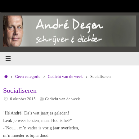
Ga
naar
de
inhoud
Home
Geen categorie
Gedicht van de week
Socialiseren
Socialiseren
6 oktober 2015
Gedicht van de week
‘Hé André! Da’s wat jaartjes geleden!
Leuk je weer te zien, man. Hoe is het?’
-‘Nou… m’n vader is vorig jaar overleden,
m’n moeder is bijna dood