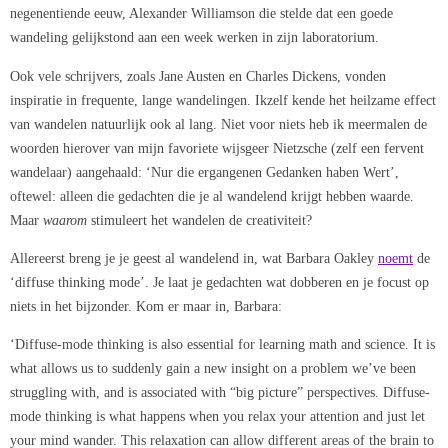
negenentiende eeuw, Alexander Williamson die stelde dat een goede
wandeling gelijkstond aan een week werken in zijn laboratorium.
Ook vele schrijvers, zoals Jane Austen en Charles Dickens, vonden
inspiratie in frequente, lange wandelingen. Ikzelf kende het heilzame effect
van wandelen natuurlijk ook al lang. Niet voor niets heb ik meermalen de
woorden hierover van mijn favoriete wijsgeer Nietzsche (zelf een fervent
wandelaar) aangehaald: ‘Nur die ergangenen Gedanken haben Wert’,
oftewel: alleen die gedachten die je al wandelend krijgt hebben waarde.
Maar
waarom
stimuleert het wandelen de creativiteit?
Allereerst breng je je geest al wandelend in, wat Barbara Oakley
noemt
de
‘diffuse thinking mode’. Je laat je gedachten wat dobberen en je focust op
niets in het bijzonder. Kom er maar in, Barbara:
‘Diffuse-mode thinking is also essential for learning math and science. It is
what allows us to suddenly gain a new insight on a problem we’ve been
struggling with, and is associated with “big picture” perspectives. Diffuse-
mode thinking is what happens when you relax your attention and just let
your mind wander. This relaxation can allow different areas of the brain to