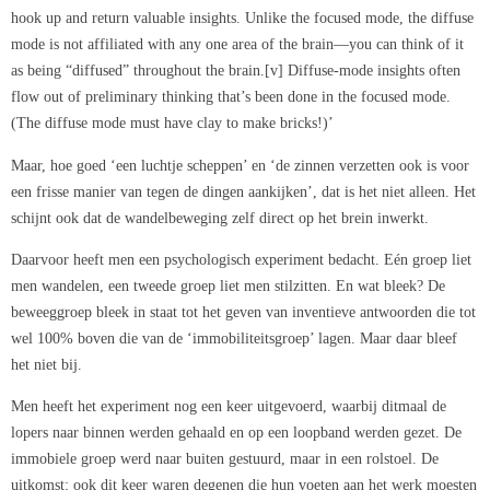
hook up and return valuable insights. Unlike the focused mode, the diffuse
mode is not affiliated with any one area of the brain—you can think of it
as being “diffused” throughout the brain.[v] Diffuse-mode insights often
flow out of preliminary thinking that’s been done in the focused mode.
(The diffuse mode must have clay to make bricks!)’
Maar, hoe goed ‘een luchtje scheppen’ en ‘de zinnen verzetten ook is voor
een frisse manier van tegen de dingen aankijken’, dat is het niet alleen. Het
schijnt ook dat de wandelbeweging zelf direct op het brein inwerkt.
Daarvoor heeft men een psychologisch experiment bedacht. Eén groep liet
men wandelen, een tweede groep liet men stilzitten. En wat bleek? De
beweeggroep bleek in staat tot het geven van inventieve antwoorden die tot
wel 100% boven die van de ‘immobiliteitsgroep’ lagen. Maar daar bleef
het niet bij.
Men heeft het experiment nog een keer uitgevoerd, waarbij ditmaal de
lopers naar binnen werden gehaald en op een loopband werden gezet. De
immobiele groep werd naar buiten gestuurd, maar in een rolstoel. De
uitkomst: ook dit keer waren degenen die hun voeten aan het werk moesten