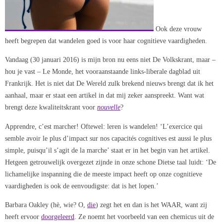
Ook deze vrouw
heeft begrepen dat wandelen goed is voor haar cognitieve vaardigheden.
Vandaag (30 januari 2016) is mijn bron nu eens niet De Volkskrant, maar –
hou je vast – Le Monde, het vooraanstaande links-liberale dagblad uit
Frankrijk. Het is niet dat De Wereld zulk brekend nieuws brengt dat ik het
aanhaal, maar er staat een artikel in dat mij zeker aanspreekt. Want wat
brengt deze kwaliteitskrant voor
nouvelle
?
Apprendre, c’est marcher! Oftewel: leren is wandelen! ‘L’exercice qui
semble avoir le plus d’impact sur nos capacités cognitives est aussi le plus
simple, puisqu’il s’agit de la marche’ staat er in het begin van het artikel.
Hetgeen getrouwelijk overgezet zijnde in onze schone Dietse taal luidt: ‘De
lichamelijke inspanning die de meeste impact heeft op onze cognitieve
vaardigheden is ook de eenvoudigste: dat is het lopen.’
Barbara Oakley (hè, wie? O,
die
) zegt het en dan is het WAAR, want zij
heeft ervoor
doorgeleerd
. Ze noemt het voorbeeld van een chemicus uit de