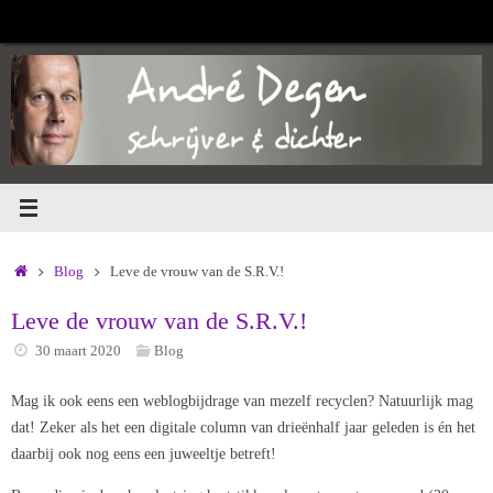
Ga
naar
de
inhoud
Home
Blog
Leve de vrouw van de S.R.V.!
Leve de vrouw van de S.R.V.!
30 maart 2020
Blog
Mag ik ook eens een weblogbijdrage van mezelf recyclen? Natuurlijk mag
dat! Zeker als het een digitale column van drieënhalf jaar geleden is én het
daarbij ook nog eens een juweeltje betreft!