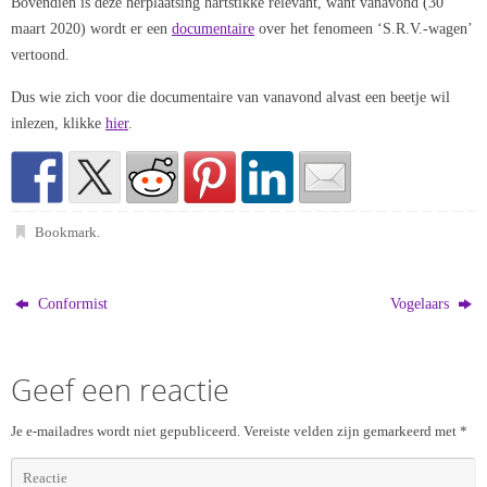
Bovendien is deze herplaatsing hartstikke relevant, want vanavond (30
maart 2020) wordt er een
documentaire
over het fenomeen ‘S.R.V.-wagen’
vertoond.
Dus wie zich voor die documentaire van vanavond alvast een beetje wil
inlezen, klikke
hier
.
Bookmark
.
Conformist
Vogelaars
Geef een reactie
Je e-mailadres wordt niet gepubliceerd.
Vereiste velden zijn gemarkeerd met
*