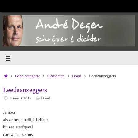
Ga
naar
de
inhoud
Home
Geen categorie
Gedichten
Dood
Leedaanzeggers
Leedaanzeggers
4 maart 2017
Dood
Ja hoor
als ze het moeilijk hebben
bij een sterfgeval
dan weten ze ons