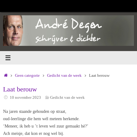
Ga
naar
de
inhoud
Home
Geen categorie
Gedicht van de week
Laat berouw
Laat berouw
10 november 2023
Gedicht van de week
Na jaren staande gehouden op straat,
oud-leerlinge die hem wél meteen herkende.
‘Meneer, ik heb u ’t leven wel zuur gemaakt hè?’
Ach meisje, dat kon er nog wel bij.