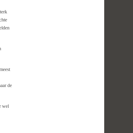
terk
chte
zelden
n
 meest
naar de
r wel