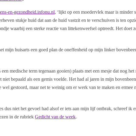
ens-en-gezondheid.infonu.nl
, ‘lijkt op een moedervlek maar is minder s
erheven stukje huid dat aan de huid vastzit en te verschuiven is ten opzi
dje waarbij een sterke reactie van littekenweefsel optreedt. Het doet 
t mijn huisarts een goed plan de oneffenheid op mijn linker bovenbee
ns een medische term tegenaan gooien) plaats met een mesje dat nog het
et niet bepaald als een gemis voelde. Het had al jaren in mijn bovenbeen
t me wel gestoord, maar net te weinig om er werk van te maken en ermee 
 dus niet het gevoel had alsof er iets aan mijn lijf ontbrak, schreef ik e
lezen in de rubriek
Gedicht van de week
.