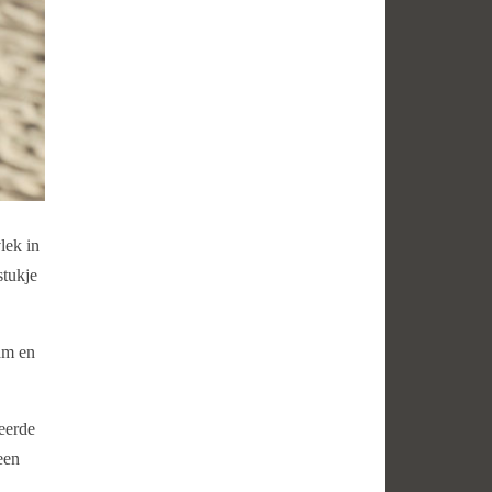
lek in
stukje
aam en
eerde
een