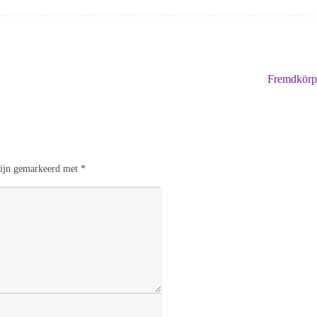
Fremdkör
 zijn gemarkeerd met
*