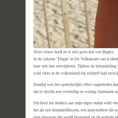
Deze vrouw heeft zo te zien geen last van flupjes
.
In de column ‘Flupje’ in De Volkskrant van 6 oktob
haar nek laat verwijderen. Tijdens de behandeling v
wild vlees in de volksmond) bij zichzelf had verwi
Daarbij was het opmerkelijke effect opgetreden dat 
dat er slechts een overtollig en weinig charmante 
Dit deed me denken aan mijn eigen stukje wild vle
het als een dermatofibroom, een insectenbeet die wa
(een diagnose die wordt bevestigd op de website
h