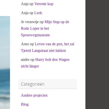
Anja
op
Verrotte kop
Anja
op
Leek
Je vrouwtje
op
Mijn Stap op de
Rode Loper in het
Spoorwegmuseum
Arno
op
Leven van de pen, het zal
Tjeerd Langstraat niet lukken
andre
op
Harry holt den Wagen
nicht länger
Categorieën
Andere projecten
Blog