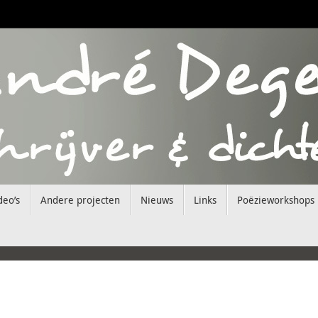
deo’s
Andere projecten
Nieuws
Links
Poëzieworkshops