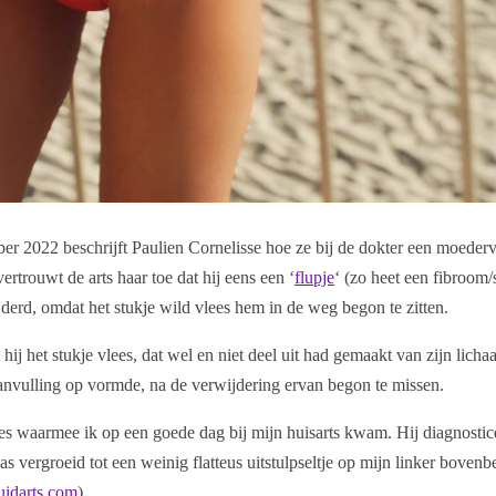
er 2022 beschrijft Paulien Cornelisse hoe ze bij de dokter een moederv
ertrouwt de arts haar toe dat hij eens een ‘
flupje
‘ (zo heet een fibroom/
jderd, omdat het stukje wild vlees hem in de weg begon te zitten.
hij het stukje vlees, dat wel en niet deel uit had gemaakt van zijn lich
aanvulling op vormde, na de verwijdering ervan begon te missen.
es waarmee ik op een goede dag bij mijn huisarts kwam. Hij diagnostic
s vergroeid tot een weinig flatteus uitstulpseltje op mijn linker bovenb
uidarts.com
).