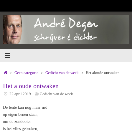
Ga
naar
de
inhoud
Home
Geen categorie
Gedicht van de week
Het aloude ontwaken
Het aloude ontwaken
22 april 2019
Gedicht van de week
De lente kan nog maar net
op eigen benen staan,
om de zondooier
is het vlies gebroken,