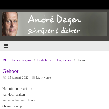
Ga
naar
de
inhoud
Home
Geen categorie
Gedichten
Light verse
Gehoor
Gehoor
15 januari 2022
Light verse
Het miniatuurcarillon
van door spaken
vallende bandenlichters.
Overal hoor je