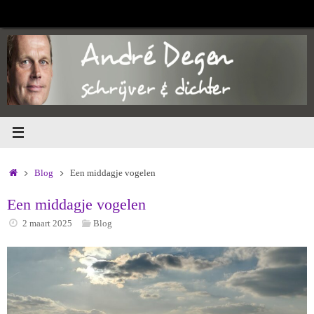
Ga
naar
de
inhoud
Home
Blog
Een middagje vogelen
Een middagje vogelen
2 maart 2025
Blog