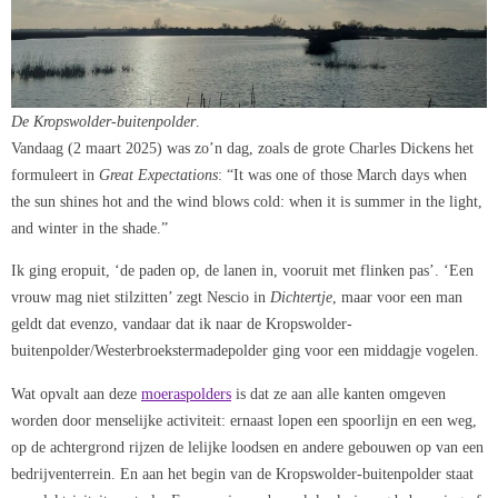
De Kropswolder-buitenpolder
.
Vandaag (2 maart 2025) was zo’n dag, zoals de grote Charles Dickens het
formuleert in
Great Expectations
: “It was one of those March days when
the sun shines hot and the wind blows cold: when it is summer in the light,
and winter in the shade.”
Ik ging eropuit, ‘de paden op, de lanen in, vooruit met flinken pas’. ‘Een
vrouw mag niet stilzitten’ zegt Nescio in
Dichtertje
, maar voor een man
geldt dat evenzo, vandaar dat ik naar de Kropswolder-
buitenpolder/Westerbroekstermadepolder ging voor een middagje vogelen.
Wat opvalt aan deze
moeraspolders
is dat ze aan alle kanten omgeven
worden door menselijke activiteit: ernaast lopen een spoorlijn en een weg,
op de achtergrond rijzen de lelijke loodsen en andere gebouwen op van een
bedrijventerrein. En aan het begin van de Kropswolder-buitenpolder staat