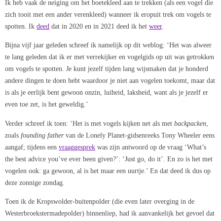
Ik heb vaak de neiging om het boetekleed aan te trekken (als een vogel die
zich tooit met een ander verenkleed) wanneer ik eropuit trek om vogels te
spotten. Ik
deed
dat in 2020 en in 2021 deed ik het
weer
.
Bijna vijf jaar geleden schreef ik namelijk op dit weblog: ‘Het was alweer
te lang geleden dat ik er met verrekijker en vogelgids op uit was getrokken
om vogels te spotten. Je kunt jezelf tijden lang wijsmaken dat je honderd
andere dingen te doen hebt waardoor je niet aan vogelen toekomt, maar dat
is als je eerlijk bent gewoon onzin, luiheid, laksheid, want als je jezelf er
even toe zet, is het geweldig.’
Verder schreef ik toen: ‘Het is met vogels kijken net als met
backpacken
,
zoals
founding father
van de Lonely Planet-gidsenreeks Tony Wheeler eens
aangaf; tijdens een
vraaggesprek
was zijn antwoord op de vraag ‘What’s
the best advice you’ve ever been given?’: ‘Just go, do it’. En zo is het met
vogelen ook: ga gewoon, al is het maar een uurtje.’ En dat deed ik dus op
deze zonnige zondag.
Toen ik de Kropswolder-buitenpolder (die even later overging in de
Westerbroekstermadepolder) binnenliep, had ik aanvankelijk het gevoel dat