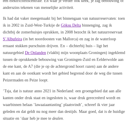
een elektriciteitscentrale. En waar je verder ook keek, je zag bebouwing of
anderszins tekenen van menselijke activiteit.
Ik had dat vaker meegemaakt bij het binnengaan van natuurreservaten: toen
ik in 2002 in Zuid-West-Turkije de
Göksu Delta
binnenging, zag ik
dichtbij de zomerhuisjes oprukken, in 2008 bezocht ik het natuurreservaat
S’Albufeira
(in het noordoosten van Mallorca) en zag in de waterloop
ernaast stukken purschuim drijven. En – dichterbij huis – ligt het
natuurgebied
De Onlanden
(vlakbij mijn woonplaats Groningen) ingeklemd
tussen de oprukkende bebouwing van Groningen-Zuid en Eelderwolde aan
de ene kant, de A7 (die je op de achtergrond hoort razen) aan de andere
kant en aan de oostkant wordt het gebied begrensd door de weg die tussen
Peizermaden en Peize loopt.
‘Tsja, dat is natuur anno 2021 in Nederland: een groengebied dat aan alle
kanten onder druk staat en ingesloten is, waar druk gerecreëerd wordt en
waarbinnen helaas ‘lawaaiaantasting’ plaatsvindt’, schreef ik vier jaar
geleden en dat geldt nu nog meer dan destijds. Maar goed, dat is de huidige
situatie en ‘daar heb je mee te
dealen
.