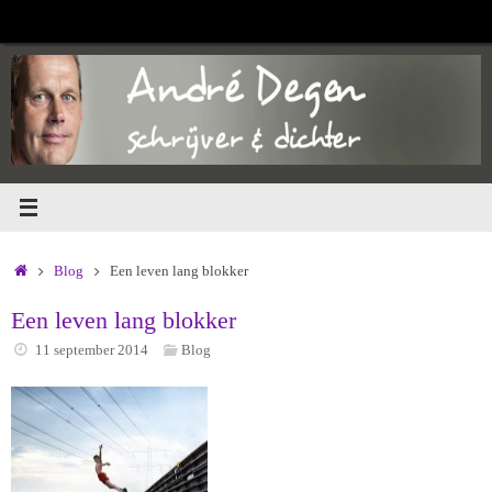
Ga
naar
de
inhoud
Home
Blog
Een leven lang blokker
Een leven lang blokker
11 september 2014
Blog