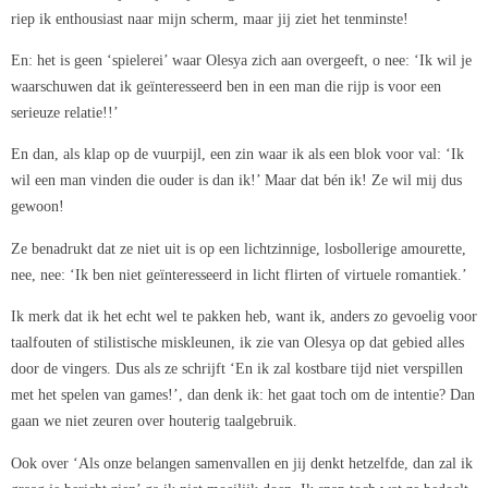
riep ik enthousiast naar mijn scherm, maar jij ziet het tenminste!
En: het is geen ‘spielerei’ waar Olesya zich aan overgeeft, o nee: ‘Ik wil je
waarschuwen dat ik geïnteresseerd ben in een man die rijp is voor een
serieuze relatie!!’
En dan, als klap op de vuurpijl, een zin waar ik als een blok voor val: ‘Ik
wil een man vinden die ouder is dan ik!’ Maar dat bén ik! Ze wil mij dus
gewoon!
Ze benadrukt dat ze niet uit is op een lichtzinnige, losbollerige amourette,
nee, nee: ‘Ik ben niet geïnteresseerd in licht flirten of virtuele romantiek.’
Ik merk dat ik het echt wel te pakken heb, want ik, anders zo gevoelig voor
taalfouten of stilistische miskleunen, ik zie van Olesya op dat gebied alles
door de vingers. Dus als ze schrijft ‘En ik zal kostbare tijd niet verspillen
met het spelen van games!’, dan denk ik: het gaat toch om de intentie? Dan
gaan we niet zeuren over houterig taalgebruik.
Ook over ‘Als onze belangen samenvallen en jij denkt hetzelfde, dan zal ik