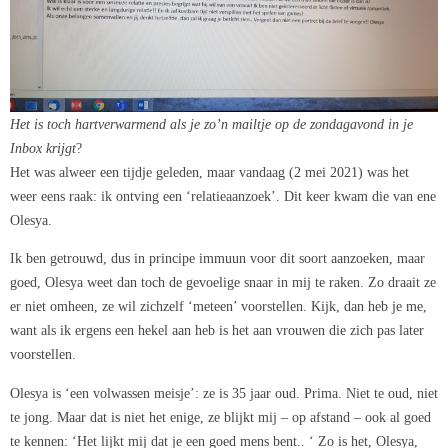
Het is toch hartverwarmend als je zo’n mailtje op de zondagavond in je
Inbox krijgt
?
Het was alweer een tijdje geleden, maar vandaag (2 mei 2021) was het
weer eens raak: ik ontving een ‘relatieaanzoek’. Dit keer kwam die van ene
Olesya.
Ik ben getrouwd, dus in principe immuun voor dit soort aanzoeken, maar
goed, Olesya weet dan toch de gevoelige snaar in mij te raken. Zo draait ze
er niet omheen, ze wil zichzelf ‘meteen’ voorstellen. Kijk, dan heb je me,
want als ik ergens een hekel aan heb is het aan vrouwen die zich pas later
voorstellen.
Olesya is ‘een volwassen meisje’: ze is 35 jaar oud. Prima. Niet te oud, niet
te jong. Maar dat is niet het enige, ze blijkt mij – op afstand – ook al goed
te kennen: ‘Het lijkt mij dat je een goed mens bent.. ‘ Zo is het, Olesya,