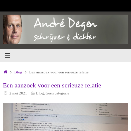
Ga
naar
de
inhoud
Home
Blog
Een aanzoek voor een serieuze relatie
Een aanzoek voor een serieuze relatie
2 mei 2021
Blog
,
Geen categorie