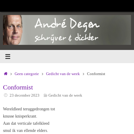
Ga
naar
de
inhoud
Home
Geen categorie
Gedicht van de week
Conformist
Conformist
23 december 2023
Gedicht van de week
Wereldleed teruggedrongen tot
knusse knisperkrant.
Aan dat verticale tafelkleed
smul ik van ellende elders.