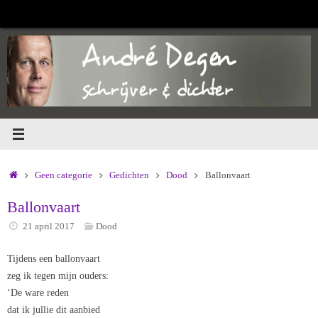
Ga
naar
de
inhoud
Home
Geen categorie
Gedichten
Dood
Ballonvaart
Ballonvaart
21 april 2017
Dood
Tijdens een ballonvaart
zeg ik tegen mijn ouders:
‘De ware reden
dat ik jullie dit aanbied