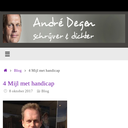
Ga
naar
de
inhoud
Home
Blog
4 Mijl met handicap
4 Mijl met handicap
8 oktober 2017
Blog