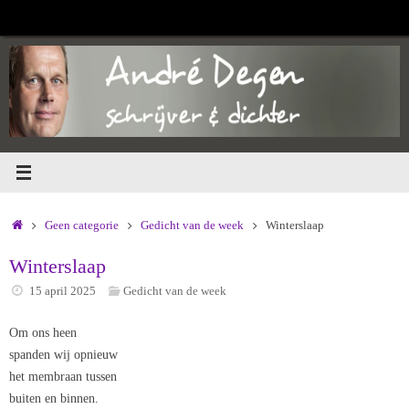
Ga
naar
de
inhoud
Home
Geen categorie
Gedicht van de week
Winterslaap
Winterslaap
15 april 2025
Gedicht van de week
Om ons heen
spanden wij opnieuw
het membraan tussen
buiten en binnen.