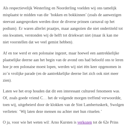
Als respectievelijk Westerling en Noorderling voelden wij ons tamelijk
misplaatst te midden van die ‘bokken en bokkinnen’ (zoals de aanwezigen
steevast aangesproken werden door de diverse prinsen carnaval op het
podium). Er waren allerlei praatjes, maar aangezien die niet ondertiteld tot
ons kwamen, verstonden wij de helft tot driekwart niet (maar ik kan me
niet voorstellen dat we veel gemist hebben).
Af en toe werd er een polonaise ingezet, maar hoewel een aantrekkelijke
plaatselijke deerne aan het begin van de avond ons had beloofd ons te leren
hoe je een polonaise moest lopen, werden wij niet één keer opgenomen in
zo’n vrolijke parade (en de aantrekkelijke deerne liet zich ook niet meer
zien).
Laten we het erop houden dat dit een interessant cultureel fenomeen was.
Of, zoals goede vriend C… het de volgende morgen treffend verwoordde,
toen wij, uitgebeierd door de klokken van de Sint Lambertuskerk, Swolgen
verlieten: ‘Wij laten deze mensen nu achter met hun rituelen.’
O ja, voor wie het weten wil: Arno Kursten is
verkozen
tot de 62e Prins