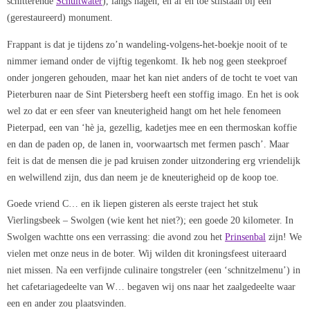
schitterende
Schuitwater
), langs hagen, en af en toe stilstaan bij een
(gerestaureerd) monument.
Frappant is dat je tijdens zo’n wandeling-volgens-het-boekje nooit of te
nimmer iemand onder de vijftig tegenkomt. Ik heb nog geen steekproef
onder jongeren gehouden, maar het kan niet anders of de tocht te voet van
Pieterburen naar de Sint Pietersberg heeft een stoffig imago. En het is ook
wel zo dat er een sfeer van kneuterigheid hangt om het hele fenomeen
Pieterpad, een van ‘hè ja, gezellig, kadetjes mee en een thermoskan koffie
en dan de paden op, de lanen in, voorwaartsch met fermen pasch’. Maar
feit is dat de mensen die je pad kruisen zonder uitzondering erg vriendelijk
en welwillend zijn, dus dan neem je de kneuterigheid op de koop toe.
Goede vriend C… en ik liepen gisteren als eerste traject het stuk
Vierlingsbeek – Swolgen (wie kent het niet?); een goede 20 kilometer. In
Swolgen wachtte ons een verrassing: die avond zou het
Prinsenbal
zijn! We
vielen met onze neus in de boter. Wij wilden dit kroningsfeest uiteraard
niet missen. Na een verfijnde culinaire tongstreler (een ‘schnitzelmenu’) in
het cafetariagedeelte van W… begaven wij ons naar het zaalgedeelte waar
een en ander zou plaatsvinden.