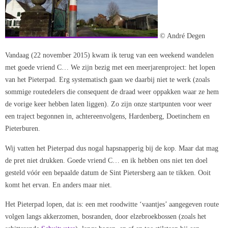
© André Degen
Vandaag (22 november 2015) kwam ik terug van een weekend wandelen
met goede vriend C… We zijn bezig met een meerjarenproject: het lopen
van het Pieterpad. Erg systematisch gaan we daarbij niet te werk (zoals
sommige routedelers die consequent de draad weer oppakken waar ze hem
de vorige keer hebben laten liggen). Zo zijn onze startpunten voor weer
een traject begonnen in, achtereenvolgens, Hardenberg, Doetinchem en
Pieterburen.
Wij vatten het Pieterpad dus nogal hapsnapperig bij de kop. Maar dat mag
de pret niet drukken. Goede vriend C… en ik hebben ons niet ten doel
gesteld vóór een bepaalde datum de Sint Pietersberg aan te tikken. Ooit
komt het ervan. En anders maar niet.
Het Pieterpad lopen, dat is: een met roodwitte ‘vaantjes’ aangegeven route
volgen langs akkerzomen, bosranden, door elzebroekbossen (zoals het