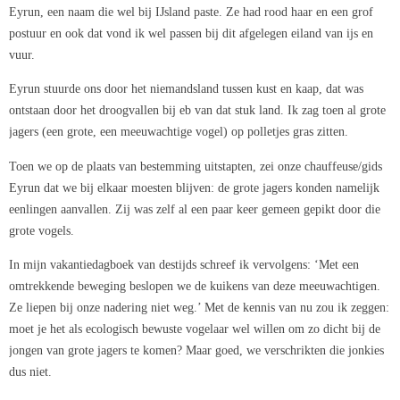
Eyrun, een naam die wel bij IJsland paste. Ze had rood haar en een grof
postuur en ook dat vond ik wel passen bij dit afgelegen eiland van ijs en
vuur.
Eyrun stuurde ons door het niemandsland tussen kust en kaap, dat was
ontstaan door het droogvallen bij eb van dat stuk land. Ik zag toen al grote
jagers (een grote, een meeuwachtige vogel) op polletjes gras zitten.
Toen we op de plaats van bestemming uitstapten, zei onze chauffeuse/gids
Eyrun dat we bij elkaar moesten blijven: de grote jagers konden namelijk
eenlingen aanvallen. Zij was zelf al een paar keer gemeen gepikt door die
grote vogels.
In mijn vakantiedagboek van destijds schreef ik vervolgens: ‘Met een
omtrekkende beweging beslopen we de kuikens van deze meeuwachtigen.
Ze liepen bij onze nadering niet weg.’ Met de kennis van nu zou ik zeggen:
moet je het als ecologisch bewuste vogelaar wel willen om zo dicht bij de
jongen van grote jagers te komen? Maar goed, we verschrikten die jonkies
dus niet.