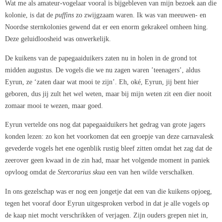
Wat me als amateur-vogelaar vooral is bijgebleven van mijn bezoek aan die
kolonie, is dat de
puffins
zo zwijgzaam waren. Ik was van meeuwen- en
Noordse sternkolonies gewend dat er een enorm gekrakeel omheen hing.
Deze geluidloosheid was onwerkelijk.
De kuikens van de papegaaiduikers zaten nu in holen in de grond tot
midden augustus. De vogels die we nu zagen waren ’teenagers’, aldus
Eyrun, ze ‘zaten daar wat mooi te zijn’. Eh, oké, Eyrun, jij bent hier
geboren, dus jij zult het wel weten, maar bij mijn weten zit een dier nooit
zomaar mooi te wezen, maar goed.
Eyrun vertelde ons nog dat papegaaiduikers het gedrag van grote jagers
konden lezen: zo kon het voorkomen dat een groepje van deze carnavalesk
gevederde vogels het ene ogenblik rustig bleef zitten omdat het zag dat de
zeerover geen kwaad in de zin had, maar het volgende moment in paniek
opvloog omdat de
Stercorarius skua
een van hen wilde verschalken.
In ons gezelschap was er nog een jongetje dat een van die kuikens opjoeg,
tegen het vooraf door Eyrun uitgesproken verbod in dat je alle vogels op
de kaap niet mocht verschrikken of verjagen. Zijn ouders grepen niet in,