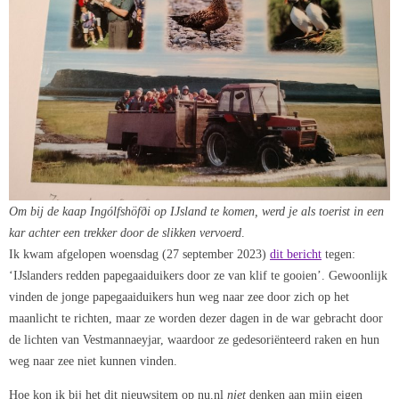
Om bij de kaap Ingólfshöf­­ði op IJsland te komen, werd je als toerist in een
kar achter een trekker door de slikken vervoerd
.
Ik kwam afgelopen woensdag (27 september 2023)
dit bericht
tegen:
‘IJslanders redden papegaaiduikers door ze van klif te gooien’. Gewoonlijk
vinden de jonge papegaaiduikers hun weg naar zee door zich op het
maanlicht te richten, maar ze worden dezer dagen in de war gebracht door
de lichten van Vestmannaeyjar, waardoor ze gedesoriënteerd raken en hun
weg naar zee niet kunnen vinden.
Hoe kon ik bij het dit nieuwsitem op nu.nl
niet
denken aan mijn eigen