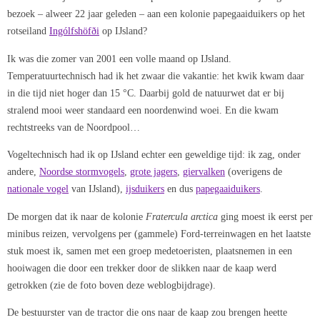
bezoek – alweer 22 jaar geleden – aan een kolonie papegaaiduikers op het
rotseiland
Ingólfshöf­­ði
op IJsland?
Ik was die zomer van 2001 een volle maand op IJsland.
Temperatuurtechnisch had ik het zwaar die vakantie: het kwik kwam daar
in die tijd niet hoger dan 15 °C. Daarbij gold de natuurwet dat er bij
stralend mooi weer standaard een noordenwind woei. En die kwam
rechtstreeks van de Noordpool…
Vogeltechnisch had ik op IJsland echter een geweldige tijd: ik zag, onder
andere,
Noordse stormvogels
,
grote jagers
,
giervalken
(overigens de
nationale vogel
van IJsland),
ijsduikers
en dus
papegaaiduikers
.
De morgen dat ik naar de kolonie
Fratercula arctica
ging moest ik eerst per
minibus reizen, vervolgens per (gammele) Ford-terreinwagen en het laatste
stuk moest ik, samen met een groep medetoeristen, plaatsnemen in een
hooiwagen die door een trekker door de slikken naar de kaap werd
getrokken (zie de foto boven deze weblogbijdrage).
De bestuurster van de tractor die ons naar de kaap zou brengen heette