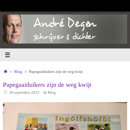
Ga
naar
de
inhoud
Home
Blog
Papegaaiduikers zijn de weg kwijt
Papegaaiduikers zijn de weg kwijt
30 september 2023
Blog