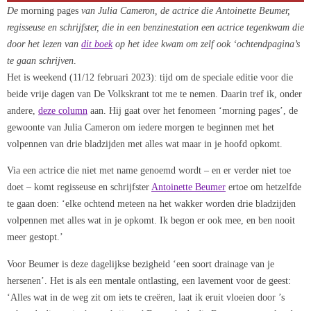
De
morning pages
van Julia Cameron, de actrice die Antoinette Beumer,
regisseuse en schrijfster, die in een benzinestation een actrice tegenkwam
die
door het lezen van
dit boek
op het idee kwam om zelf ook ‘ochtendpagina’s
te gaan schrijven
.
Het is weekend (11/12 februari 2023): tijd om de speciale editie voor die
beide vrije dagen van De Volkskrant tot me te nemen. Daarin tref ik, onder
andere,
deze column
aan. Hij gaat over het fenomeen ‘morning pages’, de
gewoonte van Julia Cameron om iedere morgen te beginnen met het
volpennen van drie bladzijden met alles wat maar in je hoofd opkomt.
Via een actrice die niet met name genoemd wordt – en er verder niet toe
doet – komt regisseuse en schrijfster
Antoinette Beumer
ertoe om hetzelfde
te gaan doen: ‘elke ochtend meteen na het wakker worden drie bladzijden
volpennen met alles wat in je opkomt. Ik begon er ook mee, en ben nooit
meer gestopt.’
Voor Beumer is deze dagelijkse bezigheid ‘een soort drainage van je
hersenen’. Het is als een mentale ontlasting, een lavement voor de geest:
‘Alles wat in de weg zit om iets te creëren, laat ik eruit vloeien door ’s