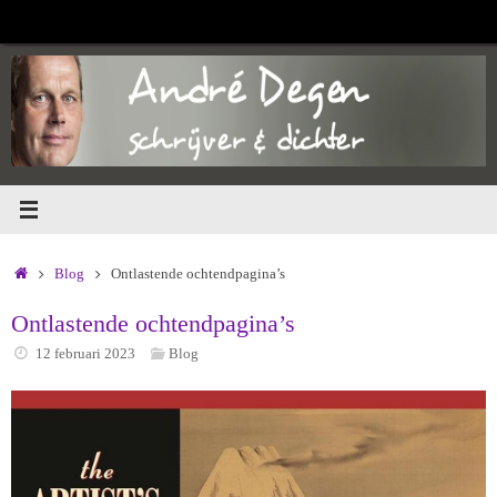
Ga
naar
de
inhoud
Home
Blog
Ontlastende ochtendpagina’s
Ontlastende ochtendpagina’s
12 februari 2023
Blog