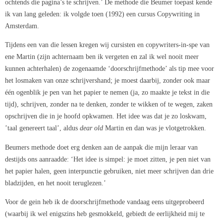
ochtends die pagina’s te schrijven.’ De methode die Beumer toepast kende
ik van lang geleden: ik volgde toen (1992) een cursus Copywriting in
Amsterdam.
Tijdens een van die lessen kregen wij cursisten en copywriters-in-spe van
ene Martin (zijn achternaam ben ik vergeten en zal ik wel nooit meer
kunnen achterhalen) de zogenaamde ‘doorschrijfmethode’ als tip mee voor
het losmaken van onze schrijvershand; je moest daarbij, zonder ook maar
één ogenblik je pen van het papier te nemen (ja, zo maakte je tekst in die
tijd), schrijven, zonder na te denken, zonder te wikken of te wegen, zaken
opschrijven die in je hoofd opkwamen. Het idee was dat je zo loskwam,
’taal genereert taal’, aldus
dear old
Martin en dan was je vlotgetrokken.
Beumers methode doet erg denken aan de aanpak die mijn leraar van
destijds ons aanraadde: ‘Het idee is simpel: je moet zitten, je pen niet van
het papier halen, geen interpunctie gebruiken, niet meer schrijven dan drie
bladzijden, en het nooit teruglezen.’
Voor de gein heb ik de doorschrijfmethode vandaag eens uitgeprobeerd
(waarbij ik wel enigszins heb gesmokkeld, gebiedt de eerlijkheid mij te