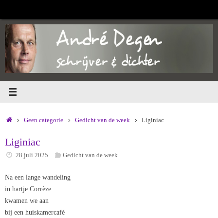
Ga
naar
de
inhoud
Home
Geen categorie
Gedicht van de week
Liginiac
Liginiac
28 juli 2025
Gedicht van de week
Na een lange wandeling
in hartje Corrèze
kwamen we aan
bij een huiskamercafé