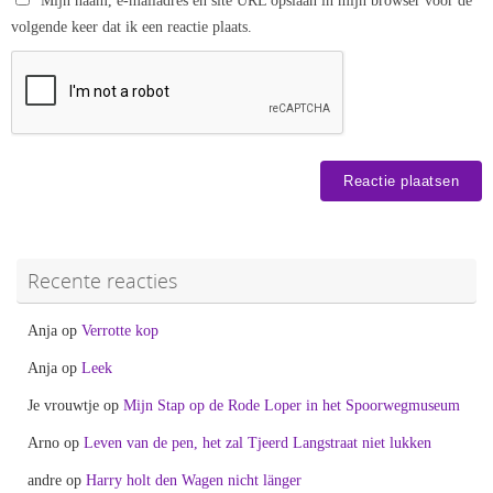
Mijn naam, e-mailadres en site URL opslaan in mijn browser voor de
volgende keer dat ik een reactie plaats.
Recente reacties
Anja
op
Verrotte kop
Anja
op
Leek
Je vrouwtje
op
Mijn Stap op de Rode Loper in het Spoorwegmuseum
Arno
op
Leven van de pen, het zal Tjeerd Langstraat niet lukken
andre
op
Harry holt den Wagen nicht länger