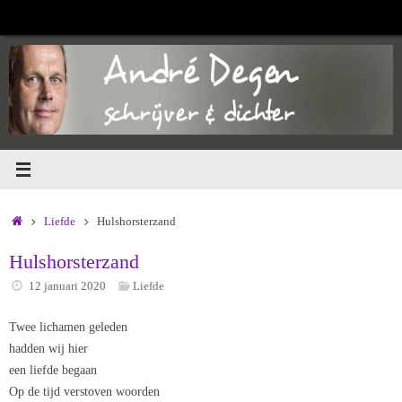
Ga
naar
de
inhoud
Home
Liefde
Hulshorsterzand
Hulshorsterzand
12 januari 2020
Liefde
Twee lichamen geleden
hadden wij hier
een liefde begaan
Op de tijd verstoven woorden